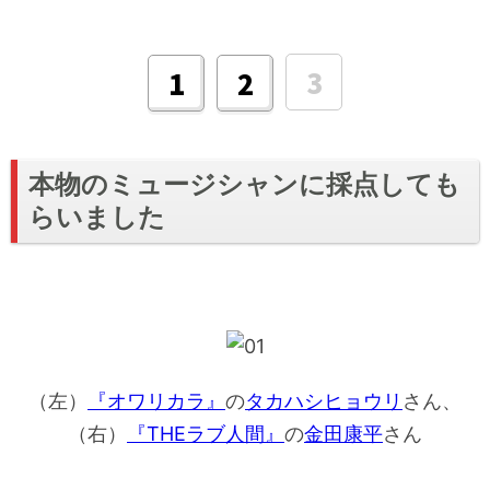
3
1
2
本物のミュージシャンに採点しても
らいました
（左）
『オワリカラ』
の
タカハシヒョウリ
さん、
（右）
『THEラブ人間』
の
金田康平
さん