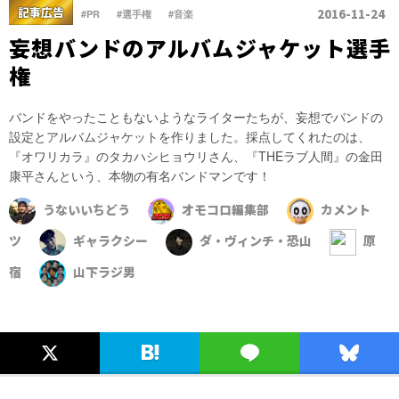
、
、
記事広告
2016-11-24
#PR
#選手権
#音楽
妄想バンドのアルバムジャケット選手
権
バンドをやったこともないようなライターたちが、妄想でバンドの
設定とアルバムジャケットを作りました。採点してくれたのは、
『オワリカラ』のタカハシヒョウリさん、『THEラブ人間』の金田
康平さんという、本物の有名バンドマンです！
うないいちどう
オモコロ編集部
カメント
ツ
ギャラクシー
ダ・ヴィンチ・恐山
原
宿
山下ラジ男