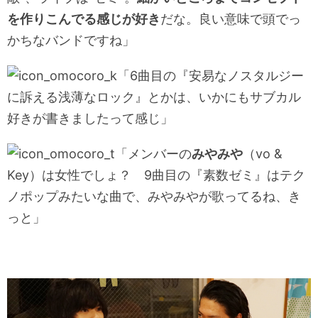
を作りこんでる感じが好き
だな。良い意味で頭でっ
かちなバンドですね」
「6曲目の『安易なノスタルジー
に訴える浅薄なロック』とかは、いかにもサブカル
好きが書きましたって感じ」
「メンバーの
みやみや
（vo &
Key）は女性でしょ？ 9曲目の『素数ゼミ』はテク
ノポップみたいな曲で、みやみやが歌ってるね、き
っと」