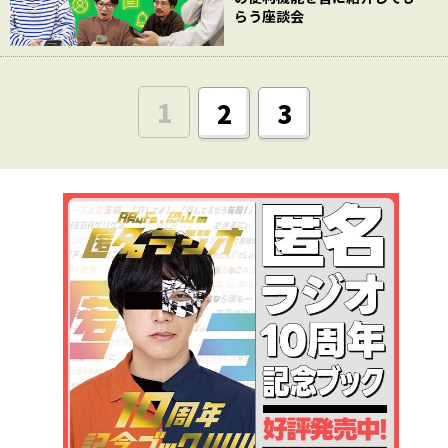
らう座談会
1
2
3