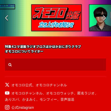
特集
4コマ漫画
ラジオ
ブロス
ほかほかおにぎりクラブ
オモコロについて
ライター
オモコロ公式
、
オモコロチャンネル
オモコロチャンネル
、
オモコロウォッチ
、
匿名ラジオ
、
ありスパ
、
かまみく
、
モンフィー
、
音声放送
公式instagram