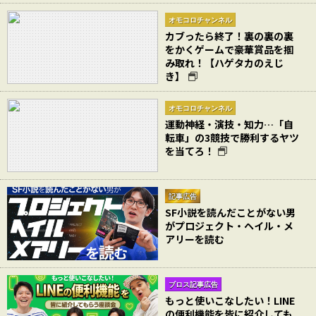
オモコロチャンネル
カブったら終了！裏の裏の裏
をかくゲームで豪華賞品を掴
み取れ！【ハゲタカのえじ
き】
オモコロチャンネル
運動神経・演技・知力…「自
転車」の3競技で勝利するヤツ
を当てろ！
記事広告
SF小説を読んだことがない男
がプロジェクト・ヘイル・メ
アリーを読む
ブロス記事広告
もっと使いこなしたい！LINE
の便利機能を皆に紹介しても