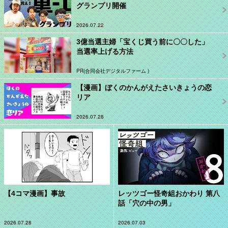
グランプリ開催
2026.07.22
3億当選主婦「宝くじ買う前に〇〇した」
当選率上げる方法
PR(合同会社デジタルファーム )
【漫画】ぼくのかんがえたさいきょうの恋
リア
2026.07.28
【4コマ漫画】事故
レッツゴー怪奇組おかわり 第八
話「穴の中の男」
2026.07.28
2026.07.03