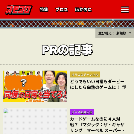
特集
ブロス
ほかおに
並び替え：
新着順
PRの記事
オモコロチャンネル
どうでもいい日常もダービー
にしたら白熱のゲームに！
ブロス記事広告
カードゲームなのに４人対
戦？『マジック：ザ・ギャザ
リング｜マーベル スーパー・