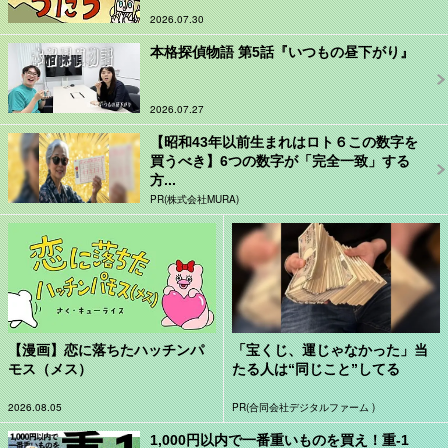
2026.07.30
本格探偵物語 第5話『いつもの昼下がり』
2026.07.27
【昭和43年以前生まれはロト６この数字を
買うべき】6つの数字が「完全一致」する
方...
PR(株式会社MURA)
【漫画】恋に落ちたハッチンパ
「宝くじ、運じゃなかった」当
モス（メス）
たる人は“同じこと”してる
2026.08.05
PR(合同会社デジタルファーム )
1,000円以内で一番重いものを買え！重-1