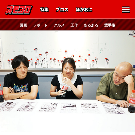
特集
ブロス
ほかおに
漫画
レポート
グルメ
工作
あるある
選手権