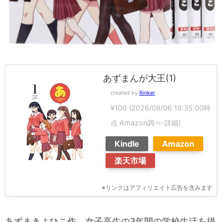
あずまんが大王(1)
created by
Rinker
¥100
(2026/08/06 16:35:00時
点 Amazon調べ-
詳細)
Kindle
Amazon
楽天市場
※リンクはアフィリエイト広告を含みます
あずまきよひこ作、女子高生の3年間の学校生活を描