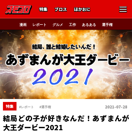
特集
ブロス
ほかおに
漫画
レポート
グルメ
工作
あるある
選手権
、
特集
2021-07-28
#レポート
#選手権
結局どの子が好きなんだ！あずまんが
大王ダービー2021