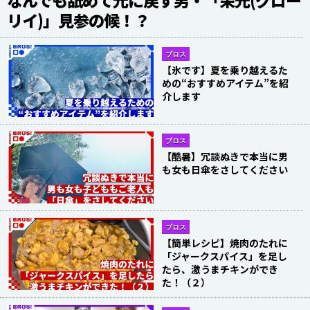
なんでも舐めて元に戻す男・「栄光(グロー
リイ)」見参の候！？
ブロス
【氷です】夏を乗り越えるた
めの“おすすめアイテム”を紹
介します
ブロス
【酷暑】冗談ぬきで本当に男
も女も日傘をさしてください
ブロス
【簡単レシピ】焼肉のたれに
「ジャークスパイス」を足し
たら、激うまチキンができ
た！（２）