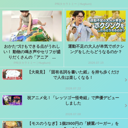
PR(タカラトミー｜Hugkum)
おかたづけもできる点がうれし
運動不足の大人が本気でボクシ
い！ 動物の鳴き声やセリフが盛
ングをしたらどうなるのか？
りだくさんの「アニア ...
PR(タカラトミー｜Hugkum)
2026.07.15
【大発見】「固有名詞を書いた紙」を持ち歩くだけ
で人生は楽しくなる！
2026.07.22
祝アニメ化！「レッツゴー怪奇組」で声優デビュー
しました
2026.07.09
【モスのうなぎ】1個2900円の「鰻重バーガー」を