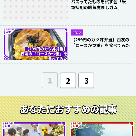
バズってたものを試す会「米
軍採用の眠気覚ましガム」
ブロス
【299円のカツ丼弁当】西友の
「ロースかつ重」を食べてみた
1
2
3
あなたにおすすめの記事