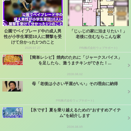
公園でベイブレード中の成人男
「じぃじの家に泊まりたい！」
性が小学生軍団10人に襲撃を受
老後に住むならこんな家
けて分かった1つのこと
2026.07.27
PR(株式会社ウェブサポート)
【簡単レシピ】焼肉のたれに「ジャークスパイス」
を足したら、激うまチキンができた！...
2026.08.02
母「老後は小さい平屋がいい」その理由に納得
PR(株式会社ウェブサポート)
【氷です】夏を乗り越えるための“おすすめアイテ
ム”を紹介します
2026.08.05