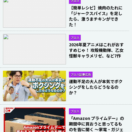
ブロス
【簡単レシピ】焼肉のたれに
「ジャークスパイス」を足し
たら、激うまチキンができ
た！
ブロス
2026年夏アニメはこれがおす
すめじゃ！ 攻殻機動隊、乙女
怪獣キャラメリゼ、など7作
ブロス記事広告
運動不足の大人が本気でボク
シングをしたらどうなるの
か？
ブロス
「Amazon プライムデー」の
期間中に買おうと思ってるも
のを皆に聞く 〜家電・ガジェ