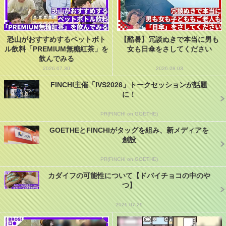
恐山がおすすめするペットボト
【酷暑】冗談ぬきで本当に男も
ル飲料「PREMIUM無糖紅茶」を
女も日傘をさしてください
飲んでみる
2026.07.30
2026.08.03
FINCHI主催「IVS2026」トークセッションが話題
に！
PR(FINCHI on GOETHE)
GOETHEとFINCHIがタッグを組み、新メディアを
創設
PR(FINCHI on GOETHE)
カダイフの可能性について【ドバイチョコの中のや
つ】
2026.07.29