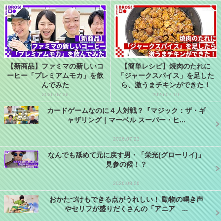
【新商品】ファミマの新しいコ
【簡単レシピ】焼肉のたれに
ーヒー「プレミアムモカ」を飲
「ジャークスパイス」を足した
んでみた
ら、激うまチキンができた！
2026.07.26
2026.07.19
カードゲームなのに４人対戦？『マジック：ザ・ギ
ャザリング｜マーベル スーパー・ヒ...
2026.07.23
なんでも舐めて元に戻す男・「栄光(グローリイ)」
見参の候！？
2026.08.06
おかたづけもできる点がうれしい！ 動物の鳴き声
やセリフが盛りだくさんの「アニア ...