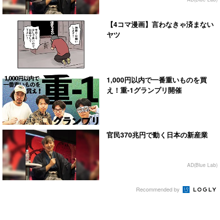
【4コマ漫画】言わなきゃ済まない
ヤツ
1,000円以内で一番重いものを買
え！重-1グランプリ開催
官民370兆円で動く日本の新産業
AD(Blue Lab)
Recommended by