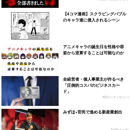
【4コマ漫画】スクラビングバブル
のキャラ達に侵入されるシーン
アニメキャラの誕生日を性格や容
姿から逆算することは可能なのか
全経営者・個人事業主が作るべき
「圧倒的コスパのビジネスカー
ド」
AD(クレディセゾン)
みずほ×官民で進める新産業創出
AD(Blue Lab)