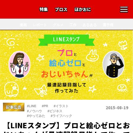
特集
ブロス
ほかおに
漫画
レポート
グルメ
工作
あるある
選手権
、
、
、
#LINE
#PR
#イラスト
記事広告
2015-08-19
、
、
#ノウハウ
#ビジネス
、
#やってみた
#ライフハック
【LINEスタンプ】プロと絵心ゼロとお