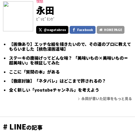
憤怒
永田
ﾋﾟｯﾋﾟﾓﾝｹﾞ
@nagatabros
Facebook
HOME PAGE
【画像あり】エッチな絵を描きたいので、その道のプロに教えて
もらいました【桃色漫画道場】
ステーキの唐揚げってどんな味？ 「美味いもの×美味いもの＝
超美味い」を検証してみた
ここに「質問の本」がある
【徹底討論】「ネタバレ」はどこまで許されるの？
全く新しい「youtubeチャンネル」を考えよう
永田が書いた記事をもっと見る
# LINE
の記事