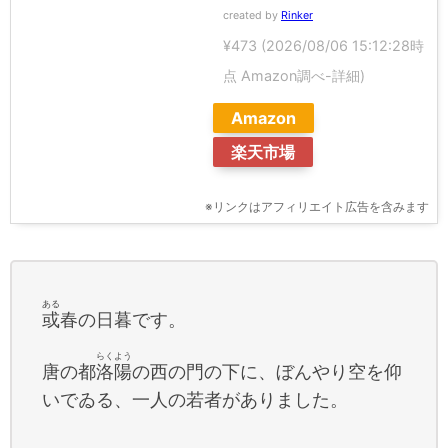
created by
Rinker
¥473
(2026/08/06 15:12:28時
点 Amazon調べ-
詳細)
Amazon
楽天市場
※リンクはアフィリエイト広告を含みます
ある
或
春の日暮です。
らくよう
唐の都
洛陽
の西の門の下に、ぼんやり空を仰
いでゐる、一人の若者がありました。