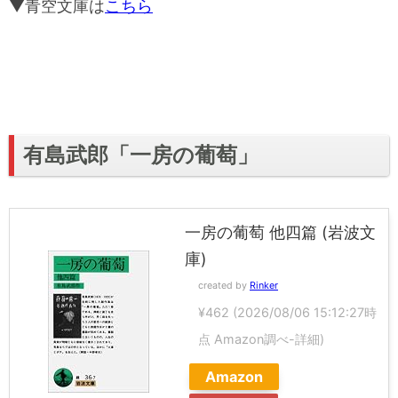
▼青空文庫は
こちら
有島武郎「一房の葡萄」
一房の葡萄 他四篇 (岩波文
庫)
created by
Rinker
¥462
(2026/08/06 15:12:27時
点 Amazon調べ-
詳細)
Amazon