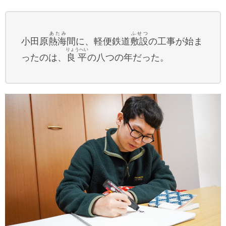
あたみ
ふせつ
小田原
熱海
間に、軽便鉄道
敷設
の工事が始ま
りょうへい
ったのは、
良平
の八つの年だった。