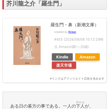
芥川龍之介「羅生門」
羅生門・鼻（新潮文庫）
created by
Rinker
¥455
(2026/08/06 15:12:29時
点 Amazon調べ-
詳細)
Kindle
Amazon
楽天市場
※リンクはアフィリエイト広告を含みます
げにん
ある日の暮方の事である。一人の
下人
が、