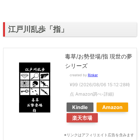
江戸川乱歩「指」
毒草/お勢登場/指 現世の夢
シリーズ
created by
Rinker
¥99
(2026/08/06 15:12:28時
点 Amazon調べ-
詳細)
Kindle
Amazon
楽天市場
※リンクはアフィリエイト広告を含みます