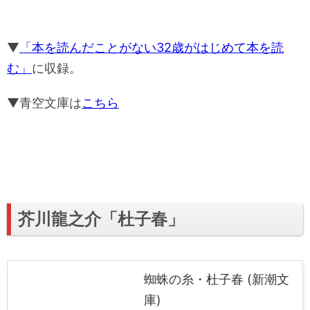
▼
「本を読んだことがない32歳がはじめて本を読
む」
に収録。
▼青空文庫は
こちら
芥川龍之介「杜子春」
蜘蛛の糸・杜子春 (新潮文
庫)