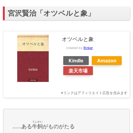
宮沢賢治「オツベルと象」
オツベルと象
created by
Rinker
Kindle
Amazon
楽天市場
※リンクはアフィリエイト広告を含みます
うしかい
……ある
牛飼
がものがたる