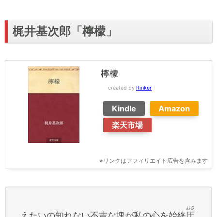
梶井基次郎「檸檬」
檸檬
created by
Rinker
Kindle
Amazon
楽天市場
※リンクはアフィリエイト広告を含みます
おさ
えたいの知れない不吉な塊が私の心を始終
圧