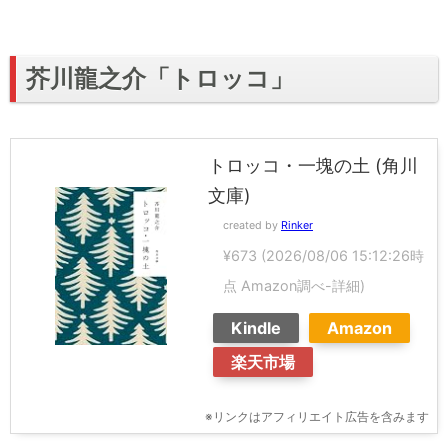
芥川龍之介「トロッコ」
トロッコ・一塊の土 (角川
文庫)
created by
Rinker
¥673
(2026/08/06 15:12:26時
点 Amazon調べ-
詳細)
Kindle
Amazon
楽天市場
※リンクはアフィリエイト広告を含みます