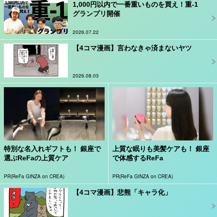
1,000円以内で一番重いものを買え！重-1
グランプリ開催
2026.07.22
【4コマ漫画】言わなきゃ済まないヤツ
2026.08.03
特別な名入れギフトも！ 銀座で
上質な眠りも美髪ケアも！ 銀座
選ぶReFaの上質ケア
で体感するReFa
PR(ReFa GINZA on CREA)
PR(ReFa GINZA on CREA)
【4コマ漫画】悲熊「キャラ化」