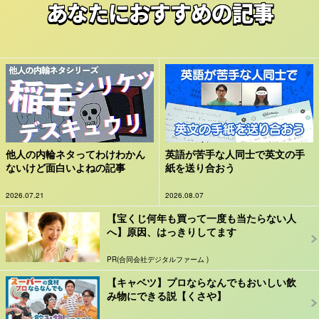
あなたにおすすめの記事
他人の内輪ネタってわけわかん
英語が苦手な人同士で英文の手
ないけど面白いよねの記事
紙を送り合おう
2026.07.21
2026.08.07
【宝くじ何年も買って一度も当たらない人
へ】原因、はっきりしてます
PR(合同会社デジタルファーム )
【キャベツ】プロならなんでもおいしい飲
み物にできる説【くさや】