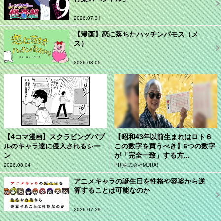
2026.07.31
【漫画】恋に落ちたハッチンパモス（メ
ス）
2026.08.05
【4コマ漫画】スクラビングバブ
【昭和43年以前生まれはロト６
ルのキャラ達に侵入されるシー
この数字を買うべき】6つの数字
ン
が「完全一致」する方...
2026.08.04
PR(株式会社MURA)
アニメキャラの誕生日を性格や容姿から逆
算することは可能なのか
2026.07.29