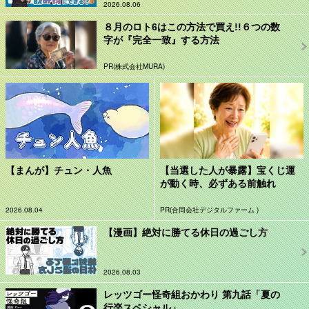
2026.08.06
８月のロト6はこの方法で買え!!６つの数
字が『完全一致』する方法
PR(株式会社MURA)
【まんが】チュン・人魚
【当選した人が暴露】宝くじ運
が動く時、必ずある前触れ
2026.08.04
PR(合同会社デジタルファーム )
【漫画】絶対に勝てる休日の過ごし方
2026.08.03
レッツゴー怪奇組おかわり 第九話「夏の
行楽スペシャル」