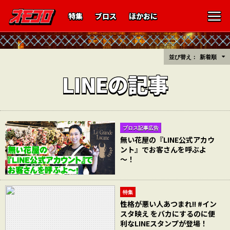
特集
ブロス
ほかおに
並び替え：
新着順
LINEの記事
ブロス記事広告
無い花屋の『LINE公式アカウ
ント』でお客さんを呼ぶよ
～！
特集
性格が悪い人あつまれ!! #イン
スタ映え をバカにするのに便
利なLINEスタンプが登場！