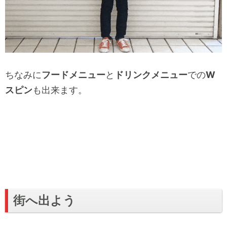
ちなみに
フードメニュー
と
ドリンクメニュー
での
W
スピン
も出来ます。
街へ出よう