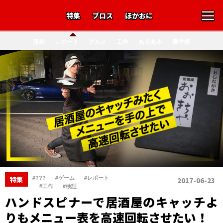
特集
ブロス
ほかおに
漫画
レポート
グルメ
工作
あるある
選手権
、
、
#???
#ゲーム
#レポート
特集
2017-06-23
、
、
#工作
#検証
ハンドスピナーで居酒屋のキャッチよ
りもメニュー表を高速回転させたい！