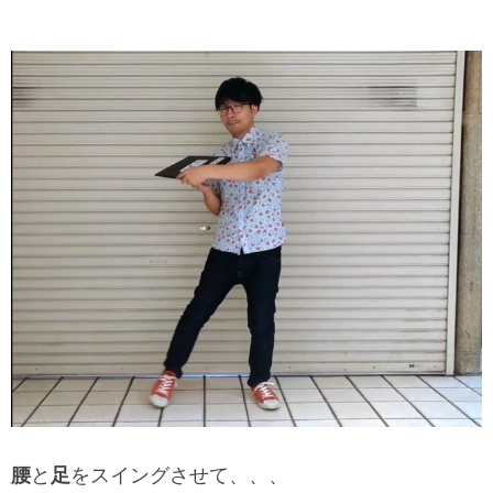
腰
と
足
をスイングさせて、、、