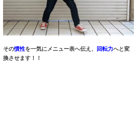
その
慣性
を一気にメニュー表へ伝え、
回転力
へと変
換させます！！