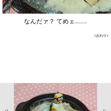
なんだァ？ てめェ……
<おわり>