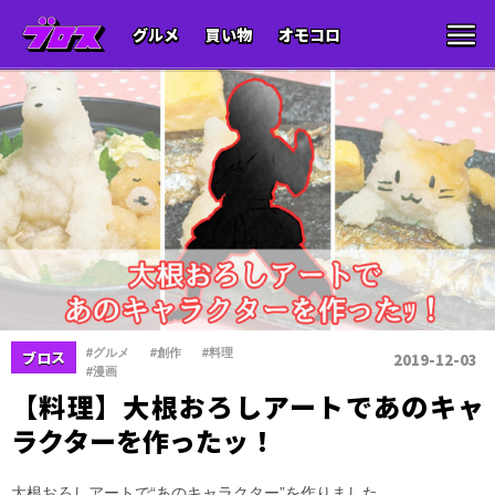
グルメ
買い物
オモコロ
、
、
、
#グルメ
#創作
#料理
ブロス
2019-12-03
#漫画
【料理】大根おろしアートであのキャ
ラクターを作ったッ！
大根おろしアートで“あのキャラクター”を作りました