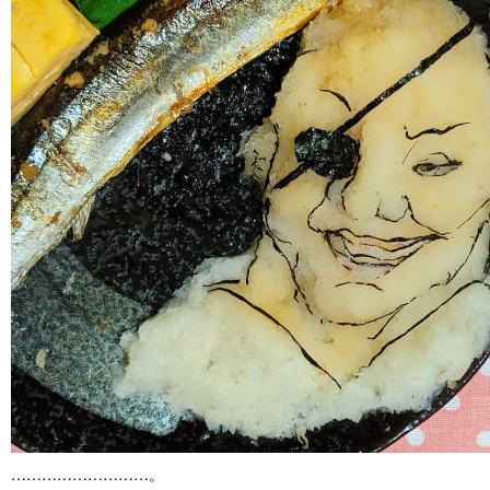
………………………。