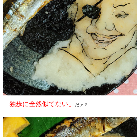
「独歩に全然似てない」
だァ？