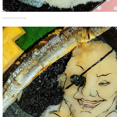
………………。