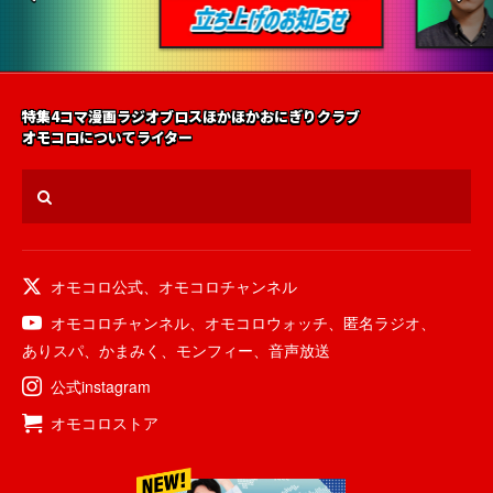
特集
4コマ漫画
ラジオ
ブロス
ほかほかおにぎりクラブ
オモコロについて
ライター
オモコロ公式
、
オモコロチャンネル
オモコロチャンネル
、
オモコロウォッチ
、
匿名ラジオ
、
ありスパ
、
かまみく
、
モンフィー
、
音声放送
公式instagram
オモコロストア