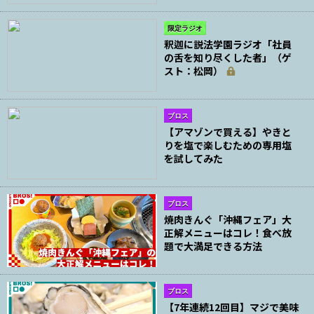
限定ラジオ
釈迦に説法学園ラジオ「社員
の舌を知り尽くした者」（ゲ
スト：松岡）
ブロス
【アマゾンで買える】やきと
りを塩で楽しむための専用塩
を試してみた
ブロス
焼肉きんぐ「沖縄フェア」大
正解メニューはコレ！食べ放
題で大満足できる方法
ブロス
【7年連続12回目】マジで美味