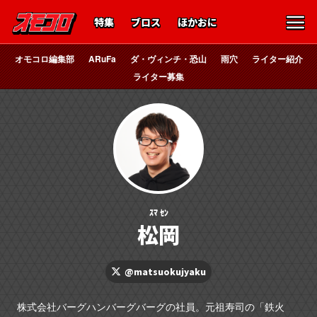
特集
ブロス
ほかおに
オモコロ編集部
ARuFa
ダ・ヴィンチ・恐山
雨穴
ライター紹介
ライター募集
ｽﾏ ｾﾝ
松岡
@matsuokujyaku
株式会社バーグハンバーグバーグの社員。元祖寿司の「鉄火