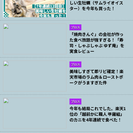
しい生牡蠣（サムライオイス
ター）を今年も買った！
ブロス
「焼肉きんぐ」の会社が作っ
た食べ放題が強すぎる！「寿
司・しゃぶしゃぶ ゆず庵」を
実食レビュー
ブロス
美味しすぎて即リピ確定！楽
天市場のラム肉＆ローストポ
ークがうますぎた件
ブロス
今年も結局これでした。楽天1
位の「越前かに職人 甲羅組」
のカニを4年連続で食べた！