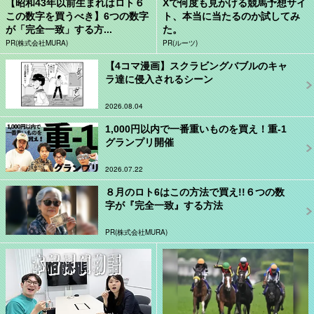
【昭和43年以前生まれはロト６
Xで何度も見かける競馬予想サイ
この数字を買うべき】6つの数字
ト、本当に当たるのか試してみ
が「完全一致」する方...
た。
PR(株式会社MURA)
PR(ルーツ)
【4コマ漫画】スクラビングバブルのキャ
ラ達に侵入されるシーン
2026.08.04
1,000円以内で一番重いものを買え！重-1
グランプリ開催
2026.07.22
８月のロト6はこの方法で買え!!６つの数
字が『完全一致』する方法
PR(株式会社MURA)