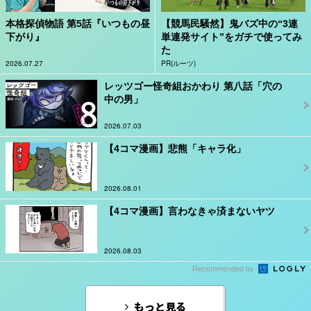
本格探偵物語 第5話『いつもの昼
【競馬民騒然】鬼バズ中の“3連
下がり』
単連発サイト”をガチで使ってみ
た
2026.07.27
PR(ルーツ)
レッツゴー怪奇組おかわり 第八話「穴の
中の男」
2026.07.03
【4コマ漫画】悲熊「キャラ化」
2026.08.01
【4コマ漫画】言わなきゃ済まないヤツ
2026.08.03
Recommended by
もっと見る