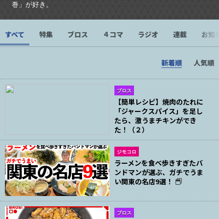
巻」が好き。
すべて
特集
ブロス
４コマ
ラジオ
連載
お知
新着順
人気順
ブロス
【簡単レシピ】焼肉のたれに
「ジャークスパイス」を足し
たら、激うまチキンができ
た！（２）
ジモコロ
ラーメンを食べ歩きすぎたバ
ンドマンが選ぶ、ガチでうま
い関東の名店9選！
ブロス