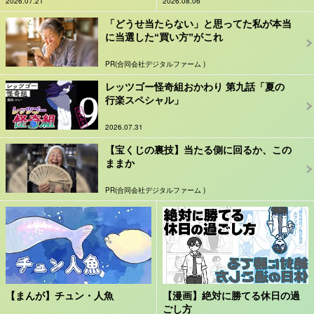
2026.07.21
2026.08.06
「どうせ当たらない」と思ってた私が本当
に当選した“買い方”がこれ
PR(合同会社デジタルファーム )
レッツゴー怪奇組おかわり 第九話「夏の
行楽スペシャル」
2026.07.31
【宝くじの裏技】当たる側に回るか、この
ままか
PR(合同会社デジタルファーム )
【まんが】チュン・人魚
【漫画】絶対に勝てる休日の過
ごし方