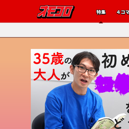
特集
４コ
025.12.25
■■
けの記事で