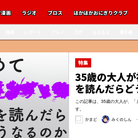
マ漫画
ラジオ
ブロス
ほかほかおにぎりクラブ
漫画
レポート
グルメ
工作
あるある
選手権
特集
普通の言葉す
かれてない「
好みのタイプだ
けん