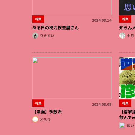
特集
特集
2024.08.14
ある日の視力検査屋さん
知らん
りきすい
ナ月
特集
特集
2024.08.08
【漫画】多数派
【客家
飲んで
どろり
めい