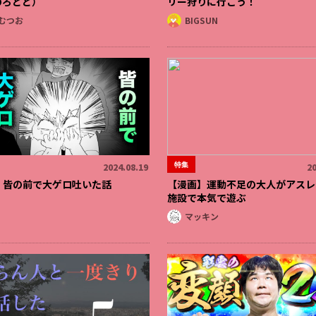
のろとと）
リー狩りに行こう！
むつお
BIGSUN
特集
2024.08.19
20
】皆の前で大ゲロ吐いた話
【漫画】運動不足の大人がアスレ
施設で本気で遊ぶ
マッキン