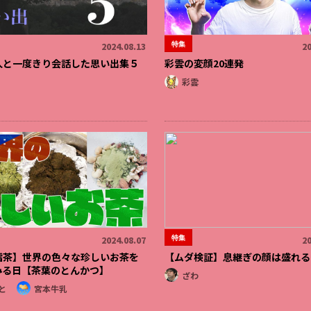
特集
2024.08.13
20
人と一度きり会話した思い出集５
彩雲の変顔20連発
彩雲
特集
2024.08.07
20
擂茶】世界の色々な珍しいお茶を
【ムダ検証】息継ぎの顔は盛れる
みる日【茶葉のとんかつ】
ざわ
と
宮本牛乳