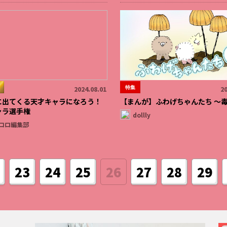
特集
2024.08.01
20
に出てくる天才キャラになろう！
【まんが】ふわげちゃんたち ～毒
ャラ選手権
dollly
コロ編集部
23
24
25
26
27
28
29