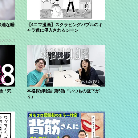
快適な睡
【4コマ漫画】スクラビングバブルのキ
ャラ達に侵入されるシーン
リスプラザ)
話「穴
本格探偵物語 第5話『いつもの昼下が
り』