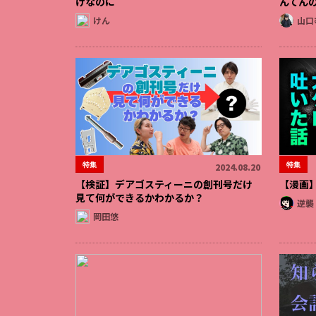
けなのに
んてん
けん
山口
特集
特集
2024.08.20
【検証】デアゴスティーニの創刊号だけ
【漫画
見て何ができるかわかるか？
逆襲
岡田悠