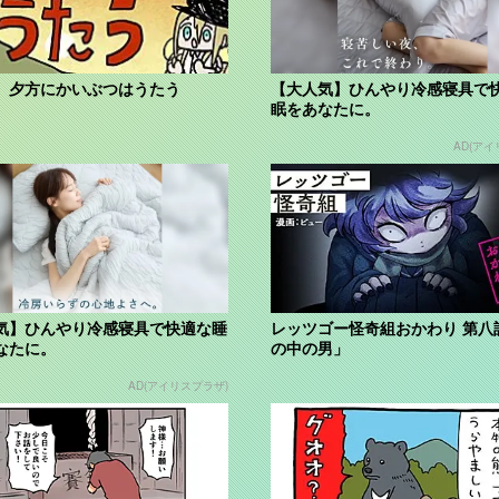
】夕方にかいぶつはうたう
【大人気】ひんやり冷感寝具で
眠をあなたに。
AD(アイ
気】ひんやり冷感寝具で快適な睡
レッツゴー怪奇組おかわり 第八
なたに。
の中の男」
AD(アイリスプラザ)