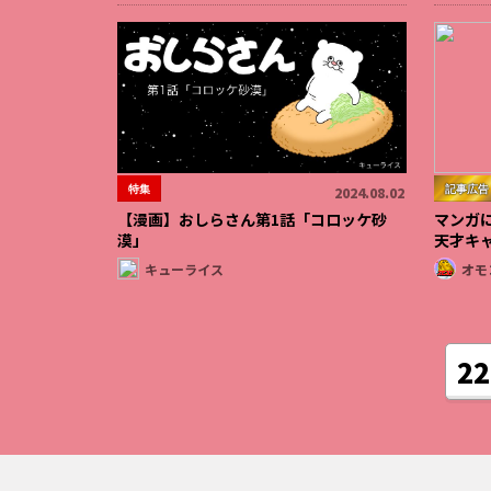
特集
記事広告
2024.08.02
【漫画】おしらさん第1話「コロッケ砂
マンガ
漠」
天才キ
キューライス
オモ
22