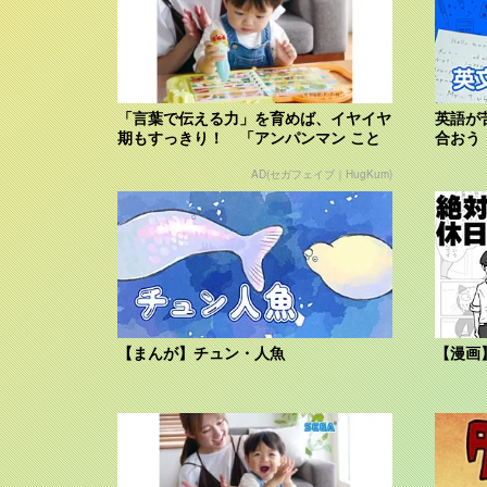
「言葉で伝える力」を育めば、イヤイヤ
英語が
期もすっきり！ 「アンパンマン こと
合おう
ばずかん...
AD(セガフェイブ｜HugKum)
【まんが】チュン・人魚
【漫画