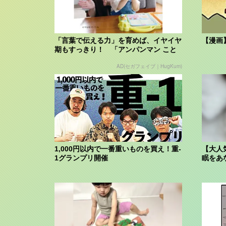
「言葉で伝える力」を育めば、イヤイヤ
【漫画
期もすっきり！ 「アンパンマン こと
ばずかん...
AD(セガフェイブ｜HugKum)
1,000円以内で一番重いものを買え！重-
【大人
1グランプリ開催
眠をあ