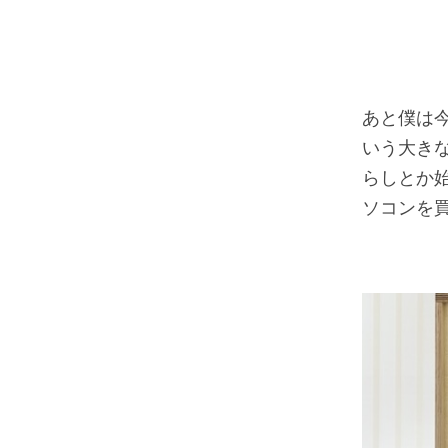
あと僕は
いう大き
らしとか
ソコンを