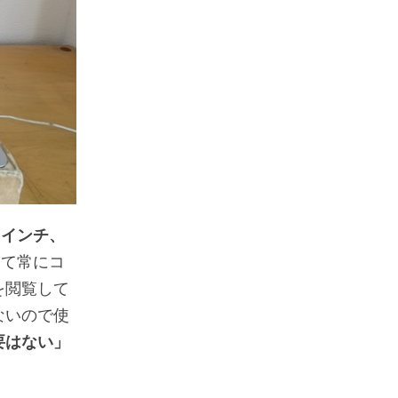
13インチ、
いて常にコ
を閲覧して
ないので使
要はない」