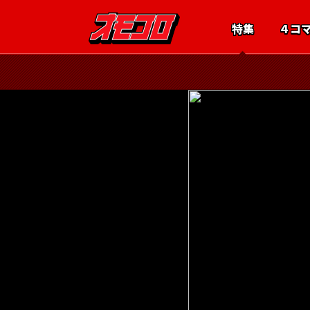
特集
４コ