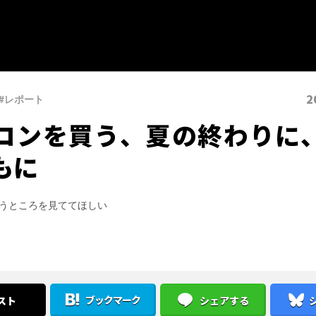
2
#レポート
コンを買う、夏の終わりに
もに
うところを見ててほしい
ブックマーク
スト
シェアする