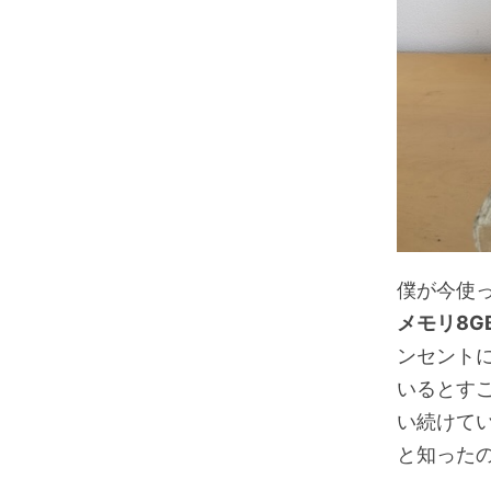
僕が今使
メモリ8G
ンセント
いるとす
い続けて
と知った