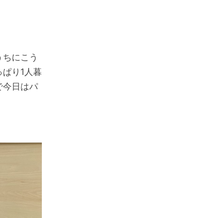
うちにこう
ぱり1人暮
で今日はパ