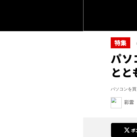
特集
パソ
とと
パソコンを買
彩雲
ポ