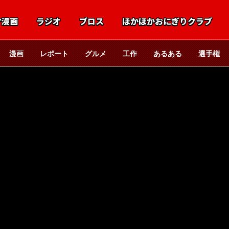
マ漫画
ラジオ
ブロス
ほかほかおにぎりクラブ
漫画
レポート
グルメ
工作
あるある
選手権