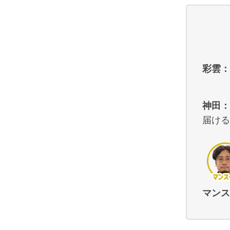
彩雲：
神田：
届ける
マンス