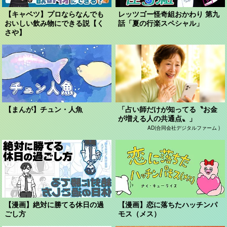
【キャベツ】プロならなんでも
レッツゴー怪奇組おかわり 第九
おいしい飲み物にできる説【く
話「夏の行楽スペシャル」
さや】
【まんが】チュン・人魚
「占い師だけが知ってる〝お金
が増える人の共通点〟」
AD(合同会社デジタルファーム )
【漫画】絶対に勝てる休日の過
【漫画】恋に落ちたハッチンパ
ごし方
モス（メス）