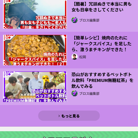
【酷暑】冗談ぬきで本当に男も
女も日傘をさしてください
ブロス編集部
【簡単レシピ】焼肉のたれに
「ジャークスパイス」を足した
ら、激うまチキンができた！
（２）
松岡
恐山がおすすめするペットボト
ル飲料「PREMIUM無糖紅茶」を
飲んでみる
ブロス編集部
もっと見る