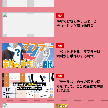
特集
海岸でお題を探し出せ！ビー
チコーミング借り物競争
特集
【ペットボトル】マフラーは
素材から手作りする時代。
特集
【モールス】自分の感覚で暗
号を作って、自分の感覚で解読
してみる
記事広告