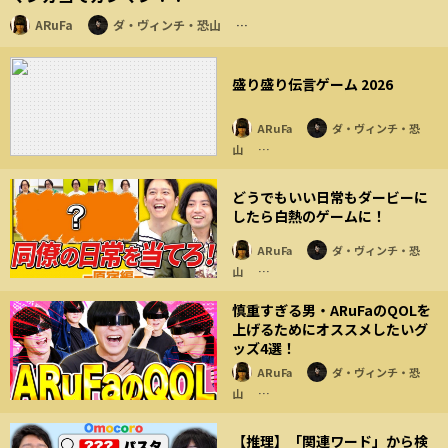
ARuFa
ダ・ヴィンチ・恐山
…
盛り盛り伝言ゲーム 2026
ARuFa
ダ・ヴィンチ・恐
山
…
どうでもいい日常もダービーに
したら白熱のゲームに！
ARuFa
ダ・ヴィンチ・恐
山
…
慎重すぎる男・ARuFaのQOLを
上げるためにオススメしたいグ
ッズ4選！
ARuFa
ダ・ヴィンチ・恐
山
…
【推理】「関連ワード」から検