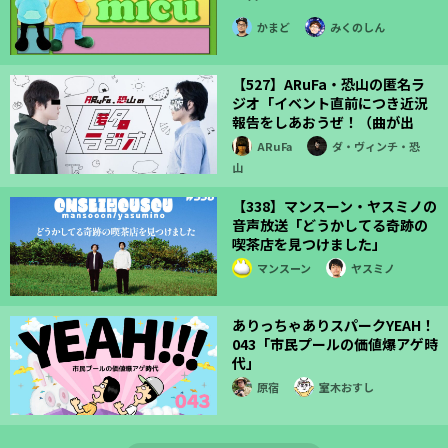
かまど
みくのしん
【527】ARuFa・恐山の匿名ラ
ジオ「イベント直前につき近況
報告をしあおうぜ！（曲が出
た！）」
ARuFa
ダ・ヴィンチ・恐
山
【338】マンスーン・ヤスミノの
音声放送「どうかしてる奇跡の
喫茶店を見つけました」
マンスーン
ヤスミノ
ありっちゃありスパークYEAH！
043「市民プールの価値爆アゲ時
代」
原宿
室木おすし