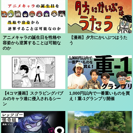
アニメキャラの誕生日を性格や
【漫画】夕方にかいぶつはうた
容姿から逆算することは可能な
う
のか
【4コマ漫画】スクラビングバブ
1,000円以内で一番重いものを買
ルのキャラ達に侵入されるシー
え！重-1グランプリ開催
ン