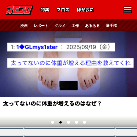
特集
ブロス
ほかおに
漫画
レポート
グルメ
工作
あるある
選手権
太ってないのに体重が増えるのはなぜ？