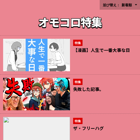
並び替え：
新着順
オモコロ特集
特集
【漫画】人生で一番大事な日
特集
失敗した記事。
特集
ザ・フリーハグ