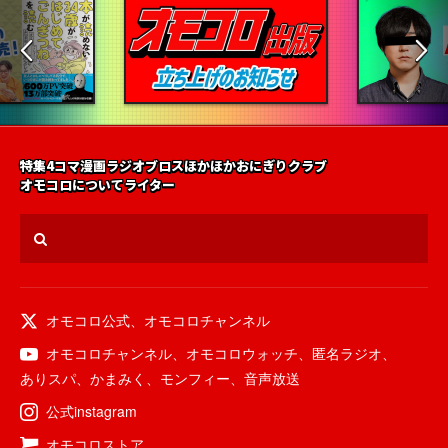
特集
4コマ漫画
ラジオ
ブロス
ほかほかおにぎりクラブ
オモコロについて
ライター
オモコロ公式
、
オモコロチャンネル
オモコロチャンネル
、
オモコロウォッチ
、
匿名ラジオ
、
ありスパ
、
かまみく
、
モンフィー
、
音声放送
公式instagram
オモコロストア