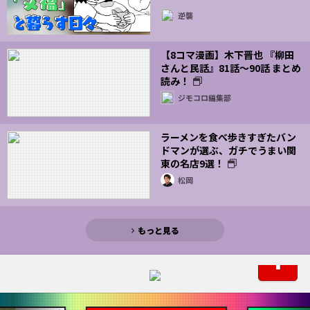
逆襲
【8コマ漫画】木下晋也 『柳田
さんと民話』81話～90話 まとめ
読み！
ジモコロ編集部
ラーメンを食べ歩きすぎたバン
ドマンが選ぶ、ガチでうまい関
東の名店9選！
松岡
もっと見る