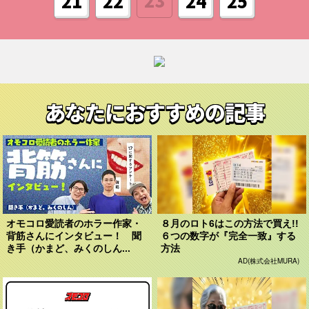
23
21
22
24
25
あなたにおすすめの記事
オモコロ愛読者のホラー作家・
８月のロト6はこの方法で買え!!
背筋さんにインタビュー！ 聞
６つの数字が『完全一致』する
き手（かまど、みくのしん...
方法
AD(株式会社MURA)