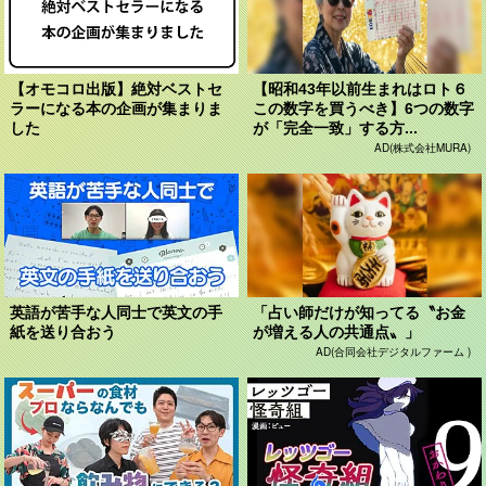
【オモコロ出版】絶対ベストセ
【昭和43年以前生まれはロト６
ラーになる本の企画が集まりま
この数字を買うべき】6つの数字
した
が「完全一致」する方...
AD(株式会社MURA)
英語が苦手な人同士で英文の手
「占い師だけが知ってる〝お金
紙を送り合おう
が増える人の共通点〟」
AD(合同会社デジタルファーム )