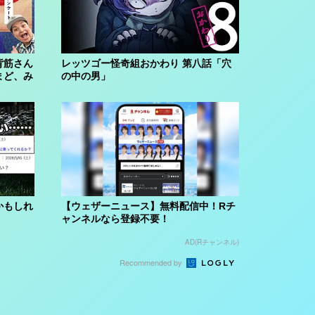
背筋さん
レッツゴー怪奇組おかわり 第八話「穴
まど、み
の中の男」
かもしれ
【ウェザーニュース】無料配信中！Rチ
ャンネルなら登録不要！
AD(Rチャンネル)
Recommended by