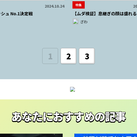
特集
2024.10.24
20
シュ No.1決定戦
【ムダ検証】息継ぎの顔は盛れる
ざわ
1
2
3
あなたにおすすめの記事