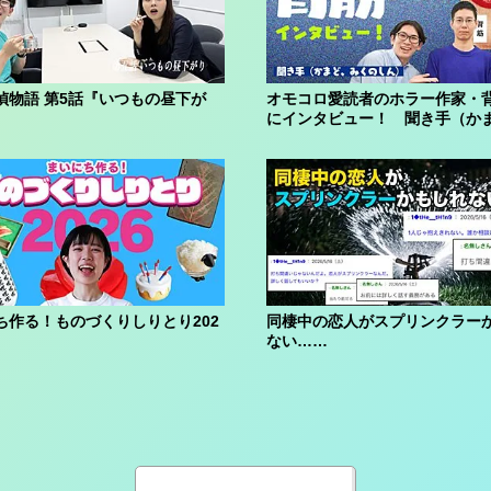
偵物語 第5話『いつもの昼下が
オモコロ愛読者のホラー作家・
にインタビュー！ 聞き手（か
くのしん...
ち作る！ものづくりしりとり202
同棲中の恋人がスプリンクラー
ない……