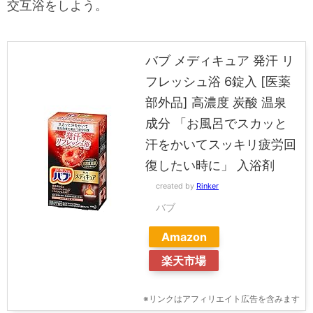
交互浴をしよう。
バブ メディキュア 発汗 リ
フレッシュ浴 6錠入 [医薬
部外品] 高濃度 炭酸 温泉
成分 「お風呂でスカッと
汗をかいてスッキリ疲労回
復したい時に」 入浴剤
created by
Rinker
バブ
Amazon
楽天市場
※リンクはアフィリエイト広告を含みます