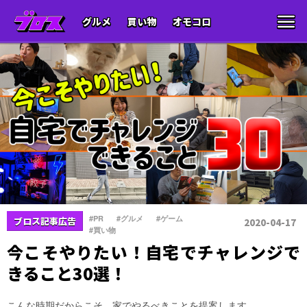
グルメ
買い物
オモコロ
、
、
、
#PR
#グルメ
#ゲーム
ブロス記事広告
2020-04-17
#買い物
今こそやりたい！自宅でチャレンジで
きること30選！
こんな時期だからこそ、家でやるべきことを提案します。