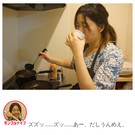
ズズッ……ズッ……あー、だしうんめえ。