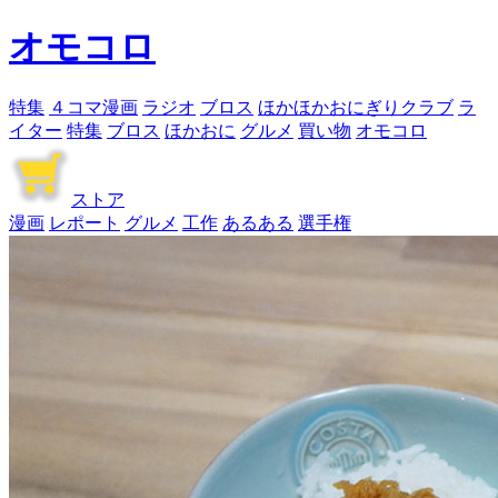
オモコロ
特集
４コマ漫画
ラジオ
ブロス
ほかほかおにぎりクラブ
ラ
イター
特集
ブロス
ほかおに
グルメ
買い物
オモコロ
ストア
漫画
レポート
グルメ
工作
あるある
選手権