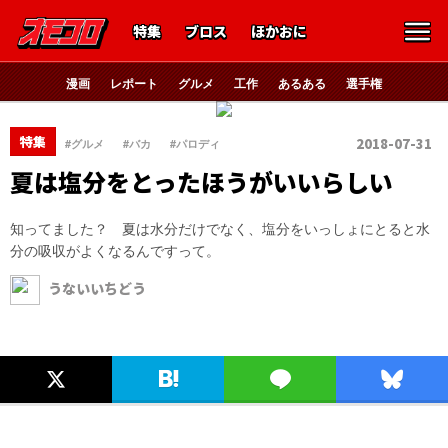
特集
ブロス
ほかおに
漫画
レポート
グルメ
工作
あるある
選手権
、
、
特集
2018-07-31
#グルメ
#バカ
#パロディ
夏は塩分をとったほうがいいらしい
知ってました？ 夏は水分だけでなく、塩分をいっしょにとると水
分の吸収がよくなるんですって。
うないいちどう