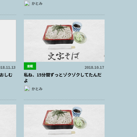
かとみ
連載
18.11.13
2018.10.17
おしむ
私ね、15分間ずっとゾクゾクしてたんだ
よ
かとみ