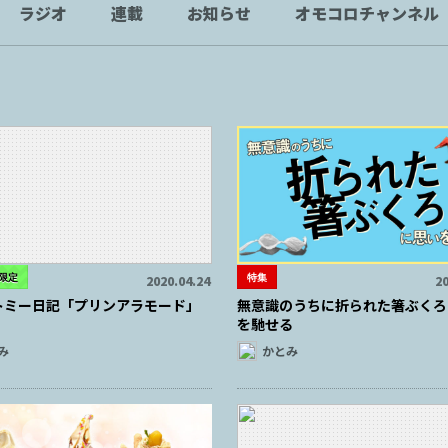
ラジオ
連載
お知らせ
オモコロチャンネル
限定
特集
2020.04.24
20
トミー日記「プリンアラモード」
無意識のうちに折られた箸ぶくろ
を馳せる
み
かとみ