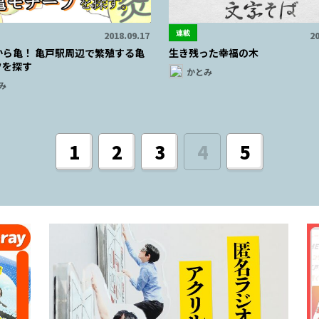
連載
2018.09.17
20
から亀！ 亀戸駅周辺で繁殖する亀
生き残った幸福の木
フを探す
かとみ
み
1
2
3
4
5