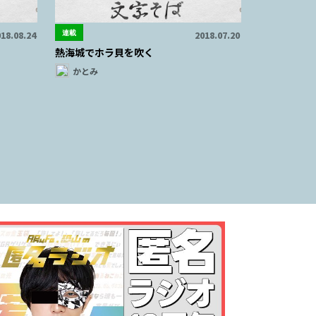
連載
18.08.24
2018.07.20
熱海城でホラ貝を吹く
かとみ