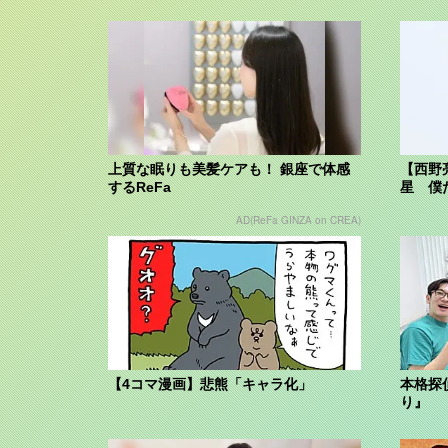
上質な眠りも美髪ケアも！ 銀座で体感
【西野
するReFa
星 僕
AD(ReFa GINZA on CREA)
【4コマ漫画】悲熊「キャラ化」
本格探
り』