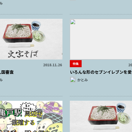
み
特集
2018.11.26
20
入国審査
いろんな形のセブンイレブンを愛
み
かとみ