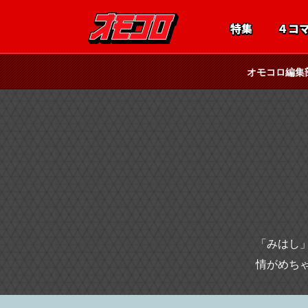
特集
４コ
オモコロ編集
「みはし
情がめち