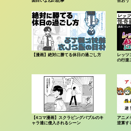
面白いよねの記事
合おう
【漫画】絶対に勝てる休日の過ごし方
レッツ
の行楽
【4コマ漫画】スクラビングバブルのキ
アニメ
ャラ達に侵入されるシーン
逆算す