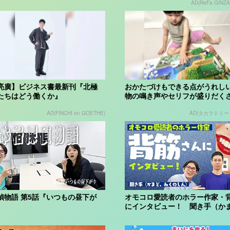
AD(ReFa GINZA
亮廣】ビジネス書最新刊『北極
おかたづけもできる点がうれしい
たちはどう働くか』
物の鳴き声やセリフが盛りだく
「アニア ...
AD(FINCHI on GOETHE)
AD(タカラトミー｜
偵物語 第5話『いつもの昼下が
オモコロ愛読者のホラー作家・
にインタビュー！ 聞き手（か
くのしん...