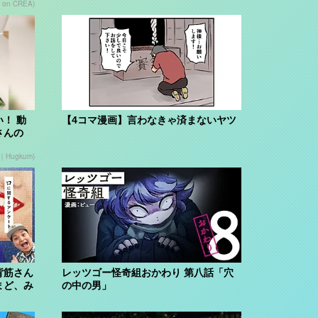
 on CREA)
！ 動
【4コマ漫画】言わなきゃ済まないヤツ
さんの
Hugkum)
背筋さん
レッツゴー怪奇組おかわり 第八話「穴
まど、み
の中の男」