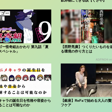
飲み物にできる説【くさや】
ゴー怪奇組おかわり 第九話「夏
【西野亮廣】つくりたいものを
スペシャル」
る環境の作り方とは
AD(FINCHI o
キャラの誕生日を性格や容姿から
【銀座】ReFaで始める大人の
ることは可能なのか
フケア