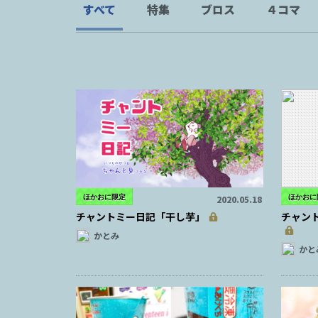
すべて
特集
ブロス
４コマ
ほかおに限定
ほかおに
2020.05.18
チャントミー日記「干し芋」
チャン
かとみ
かと