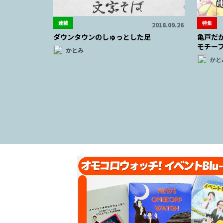
連載
特集
2018.09.26
ダウンタウンのしゅっとした足
亀戸だ
モチー
かとみ
かと