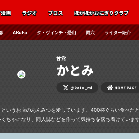
マ漫画
ラジオ
ブロス
ほかほかおにぎりクラブ
部
ARuFa
ダ・ヴィンチ・恐山
雨穴
ライター紹介
甘党
かとみ
@kato_mi
HOME PAGE
」というお店のあんみつを愛しています。400杯ぐらい食べた
ゃくちゃになり、同人誌などを作って気持ちを落ち着けていま