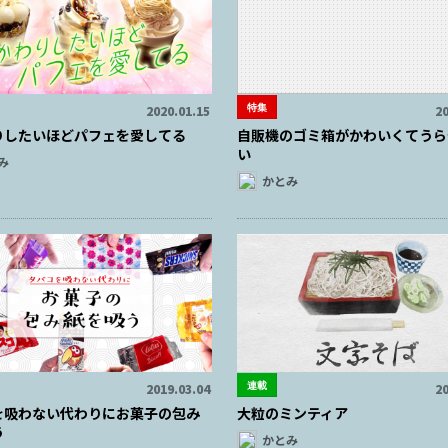
特集
2020.01.15
20
りしたいほどパフェを愛してる
自販機のゴミ箱がかわいくてうら
い
み
かとみ
連載
2019.03.04
20
を吸わない代わりにお菓子の包み
大粒のミンティア
う
かとみ