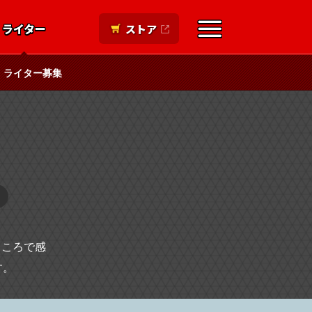
ライター
ストア
ライター募集
ところで感
す。