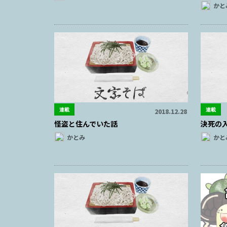
かと
連載
連載
2018.12.28
怪盗と住んでいた話
決死の
かとみ
かと