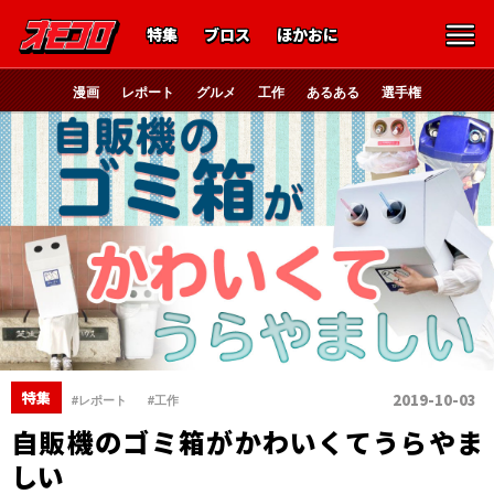
特集
ブロス
ほかおに
漫画
レポート
グルメ
工作
あるある
選手権
、
特集
2019-10-03
#レポート
#工作
自販機のゴミ箱がかわいくてうらやま
しい