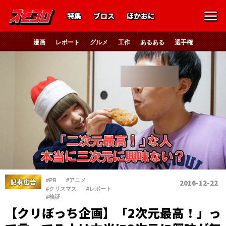
特集
ブロス
ほかおに
漫画
レポート
グルメ
工作
あるある
選手権
、
、
#PR
#アニメ
記事広告
2016-12-22
、
、
#クリスマス
#レポート
#検証
【クリぼっち企画】「2次元最高！」っ