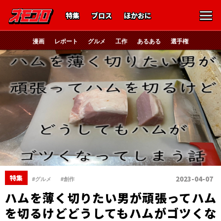
特集
ブロス
ほかおに
漫画
レポート
グルメ
工作
あるある
選手権
、
特集
2023-04-07
#グルメ
#創作
ハムを薄く切りたい男が頑張ってハム
を切るけどどうしてもハムがゴツくな