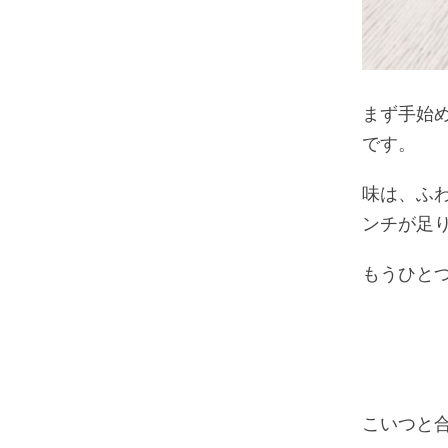
まず手始
です。
味は、ふ
ンチが足
もうひと
こいつと