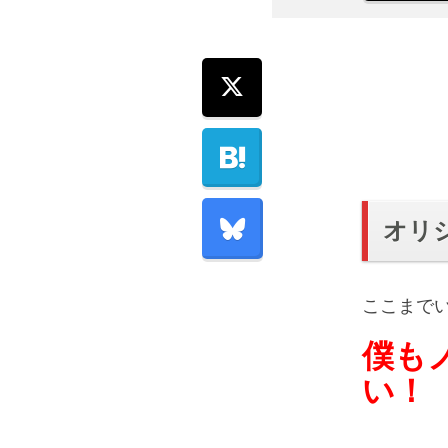
オリ
ここまで
僕も
い！