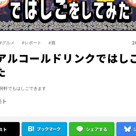
2
#グルメ
、
#レポート
、
#酒
アルコールドリンクではし
た
何軒でもはしごできます
モト
ブックマーク
スト
シェアする