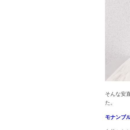
そんな安
た。
モナンブ