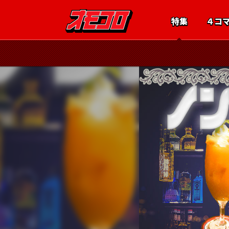
特集
４コ