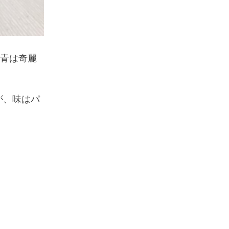
な青は奇麗
が、味はパ