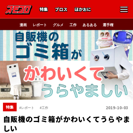
特集
ブロス
ほかおに
漫画
レポート
グルメ
工作
あるある
選手権
、
特集
2019-10-03
#レポート
#工作
自販機のゴミ箱がかわいくてうらやま
しい