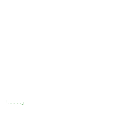
「………」