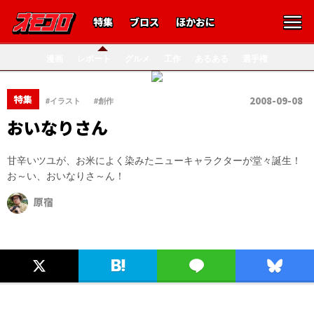
特集
ブロス
ほかおに
漫画
レポート
グルメ
工作
あるある
選手権
、
特集
2008-09-08
#イラスト
#創作
おいなりさん
甘辛いツユが、お米によく染みたニューキャラクターが堂々誕生！
お～い、おいなりさ～ん！
原宿