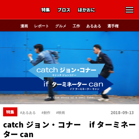
特集
ブロス
ほかおに
漫画
レポート
グルメ
工作
あるある
選手権
、
、
特集
2018-09-13
#あるある
#創作
#映画
catch ジョン・コナー if ターミネー
ター can