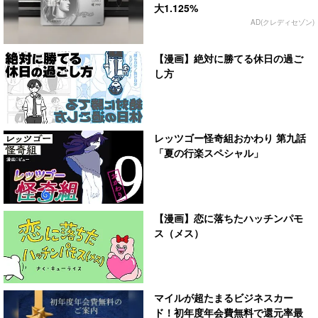
大1.125%
AD(クレディセゾン)
【漫画】絶対に勝てる休日の過ご
し方
レッツゴー怪奇組おかわり 第九話
「夏の行楽スペシャル」
【漫画】恋に落ちたハッチンパモ
ス（メス）
マイルが超たまるビジネスカー
ド！初年度年会費無料で還元率最