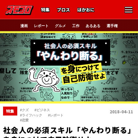
特集
ブロス
ほかおに
漫画
レポート
グルメ
工作
あるある
選手権
、
、
#クズ
#ビジネス
特集
2018-04-11
、
、
#ライフハック
#レポート
#恋愛
社会人の必須スキル「やんわり断る」