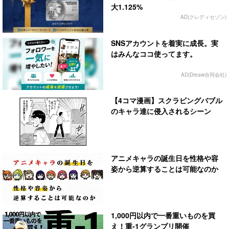
大1.125%
AD(クレディセゾン)
SNSアカウントを着実に成長。実
はみんなココ使ってます。
AD(Dreaw合同会社)
【4コマ漫画】スクラビングバブル
のキャラ達に侵入されるシーン
アニメキャラの誕生日を性格や容
姿から逆算することは可能なのか
1,000円以内で一番重いものを買
え！重-1グランプリ開催