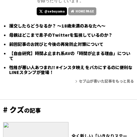
を録ったりしています。
@sebuyama
HOME PAGE
援交したらどうなるか？ ～18歳未満のあなたへ～
母親はどこまで息子のTwitterを監視しているのか？
前回記事のお詫びと今後の再発防止対策について
【自由研究】時間よ止まれ系AVの「時間が止まる理由」につい
て
性格が悪い人あつまれ!! #インスタ映え をバカにするのに便利な
LINEスタンプが登場！
セブ山が書いた記事をもっと見る
# クズ
の記事
全く新しい「いきなりステー