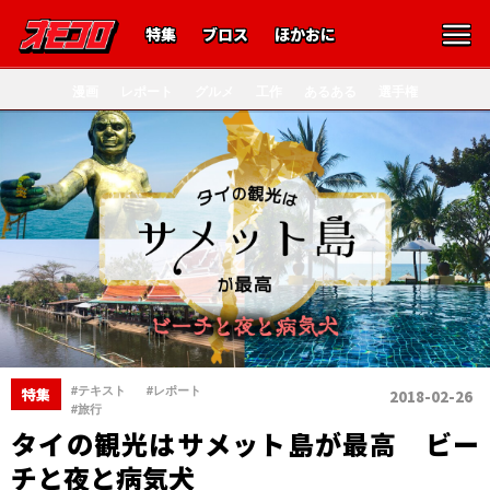
特集
ブロス
ほかおに
漫画
レポート
グルメ
工作
あるある
選手権
、
、
#テキスト
#レポート
特集
2018-02-26
#旅行
タイの観光はサメット島が最高 ビー
チと夜と病気犬