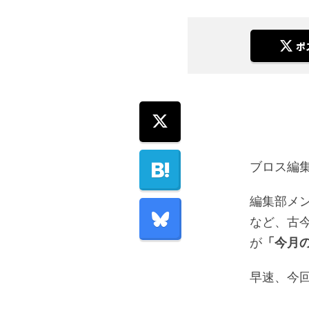
ポ
ブロス編
編集部メ
など、古
が
「今月
早速、今