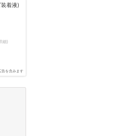
ズ装着液)
詳細)
広告を含みます