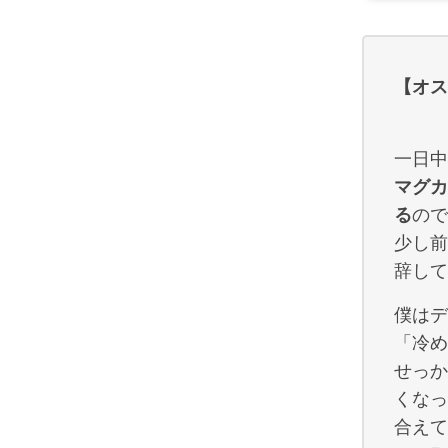
【オス
一日中
マグカ
る
ので
少し前
辞して
僕はデ
「冷め
せっか
くなっ
合えて