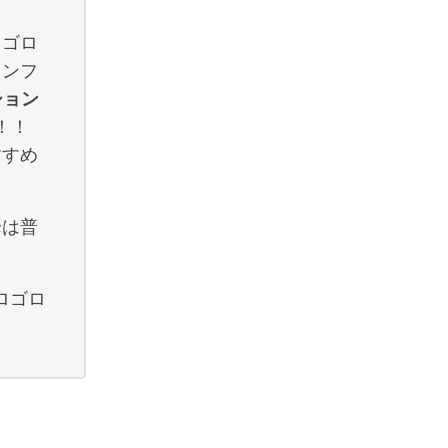
、ゴロ
コンフ
ション
！！！
すすめ
降は普
ロゴロ