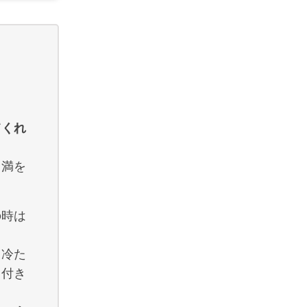
てくれ
て満を
の時は
、冷た
く付き