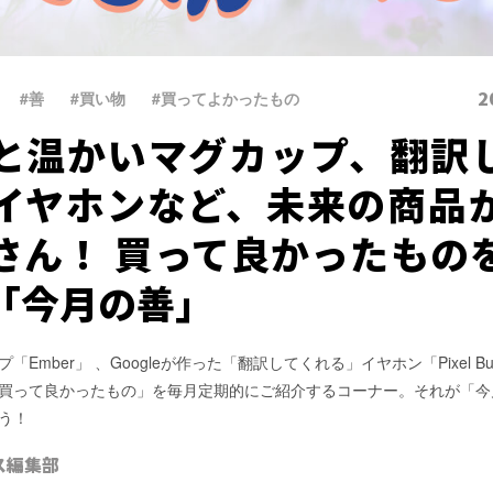
2
#善
、
#買い物
、
#買ってよかったもの
と温かいマグカップ、翻訳
イヤホンなど、未来の商品
さん！ 買って良かったもの
「今月の善」
「Ember」 、Googleが作った「翻訳してくれる」イヤホン「Pixel B
買って良かったもの」を毎月定期的にご紹介するコーナー。それが「今
う！
ス編集部