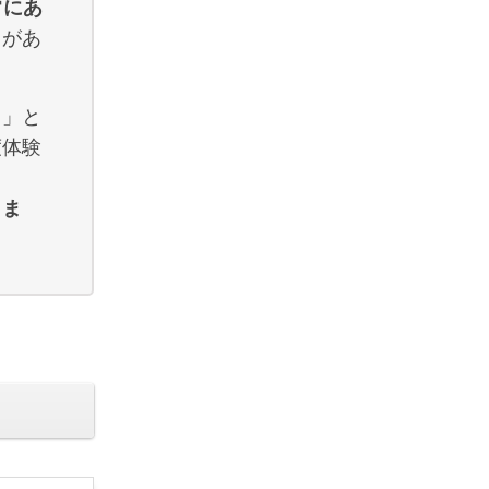
常にあ
トがあ
る」と
度体験
りま