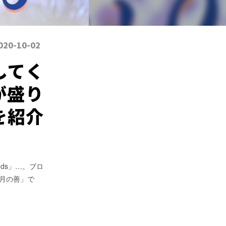
020-10-02
してく
が盛り
を紹介
uds」…。ブロ
月の善」で