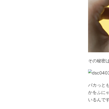
その秘密
パカっと
かをふに
いるんです