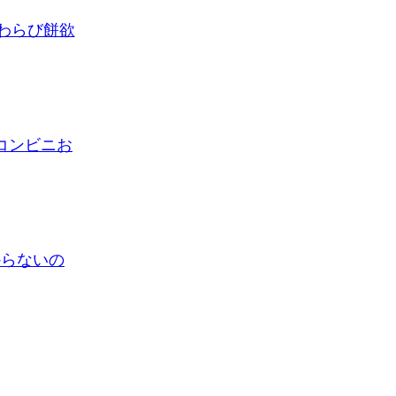
わらび餅欲
コンビニお
からないの