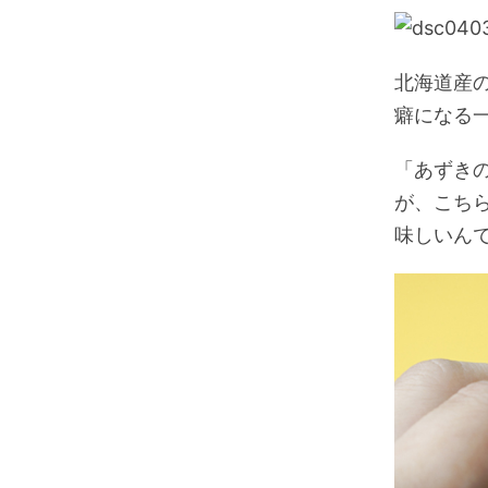
北海道産
癖になる
「あずき
が、こち
味しいん