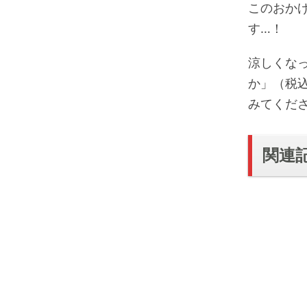
このおか
す…！
涼しくな
か」（税込
みてくだ
関連