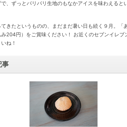
げで、ずっとパリパリ生地のもなかアイスを味わえると
ってきたというものの、まだまだ暑い日も続く９月。「
み204円）をご賞味ください！ お近くのセブンイレブ
さいね！
記事