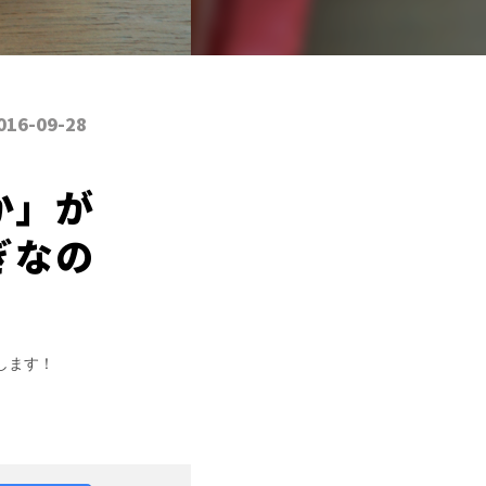
016-09-28
か」が
ぎなの
します！