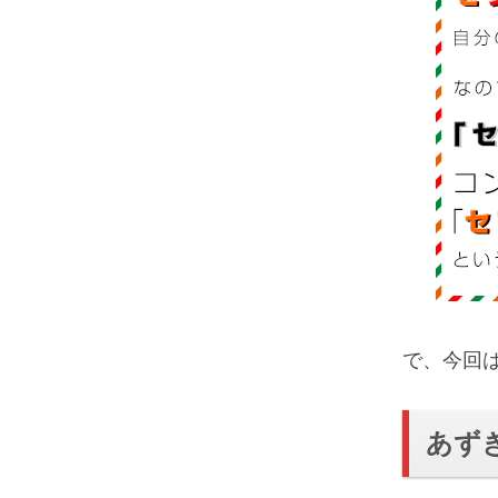
で、今回
あずき