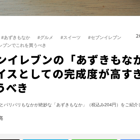
2
、
#あずきもなか
、
#グルメ
、
#スイーツ
、
#セブンイレブン
、
レブンでこれを買うべき
ンイレブンの「あずきもな
イスとしての完成度が高す
うべき
とパリパリもなかが絶妙な「あずきもなか」（税込み204円）をご紹介
亮