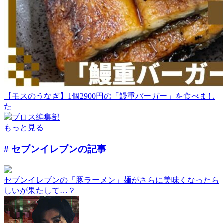
【モスのうなぎ】1個2900円の「鰻重バーガー」を食べまし
た
ブロス編集部
もっと見る
# セブンイレブン
の記事
セブンイレブンの「豚ラーメン」麺がさらに美味くなったら
しいが果たして…？