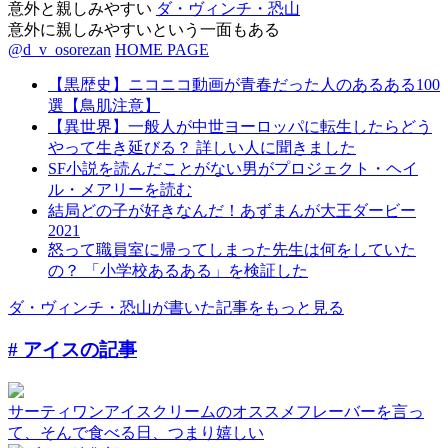
意外と親しみやすい
ダ・ヴィンチ・恐山
意外に親しみやすいという一面もある
@d_v_osorezan
HOME PAGE
【黒歴史】ニコニコ動画が青春だった人のあるある100
選【鳥肌注意】
【異世界】一般人が中世ヨーロッパに転生したらどう
やって生き延びる？ 詳しい人に聞きました
SF小説を読んだことがない男がプロジェクト・ヘイ
ル・メアリーを読む
結局どの子が好きなんだ！あずまんが大王ダービー
2021
怒って職員室に帰ってしまった先生は何をしていた
の？ 「小学校あるある」を検証した
ダ・ヴィンチ・恐山が書いた記事をもっと見る
# アイス
の記事
サーティワンアイスクリームのオススメフレーバーを言っ
て、そんで食べる日、つまり嬉しい