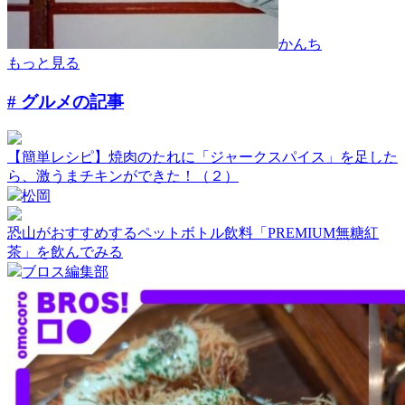
かんち
もっと見る
# グルメ
の記事
【簡単レシピ】焼肉のたれに「ジャークスパイス」を足した
ら、激うまチキンができた！（２）
松岡
恐山がおすすめするペットボトル飲料「PREMIUM無糖紅
茶」を飲んでみる
ブロス編集部