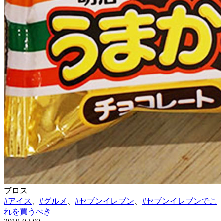
ブロス
#アイス
、
#グルメ
、
#セブンイレブン
、
#セブンイレブンでこ
れを買うべき