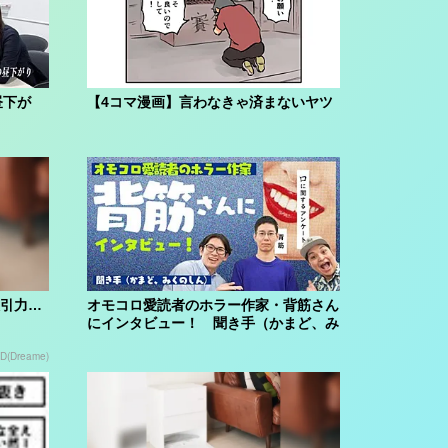
昼下が
【4コマ漫画】言わなきゃ済まないヤツ
吸引力…
オモコロ愛読者のホラー作家・背筋さん
にインタビュー！ 聞き手（かまど、み
くのしん...
D(Dreame)