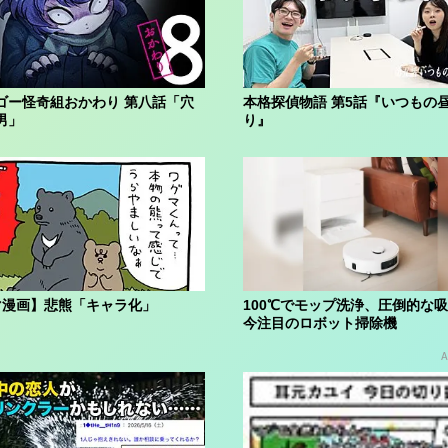
ゴー怪奇組おかわり 第八話「穴
本格探偵物語 第5話『いつもの
男」
り』
マ漫画】悲熊「キャラ化」
100℃でモップ洗浄、圧倒的な
今注目のロボット掃除機
A