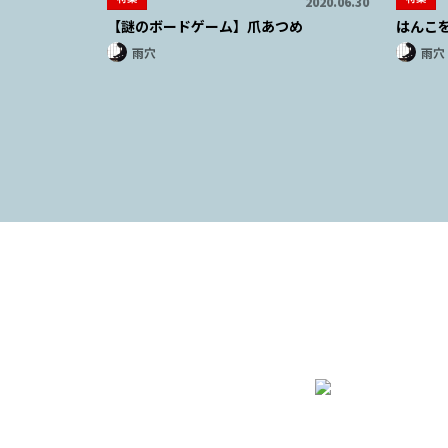
2020.06.30
【謎のボードゲーム】爪あつめ
はんこ
雨穴
雨穴