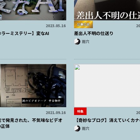
記事広告
2023.05.16
20
ホラーミステリー】変なAI
差出人不明の仕送り
雨穴
特集
2021.09.16
20
宅で発見された、不気味なビデオ
【奇妙なブログ】消えていくカナ
の正体
雨穴