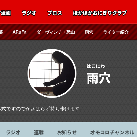
マ漫画
ラジオ
ブロス
ほかほかおにぎりクラブ
部
ARuFa
ダ・ヴィンチ・恐山
雨穴
ライター紹介
はこにわ
雨穴
み式ですのでかさばらず持ち歩けます。
ラジオ
連載
お知らせ
オモコロチャンネル