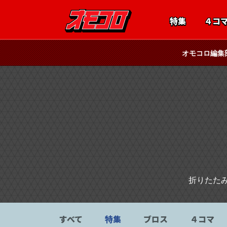
特集
４コ
オモコロ編集
折りたた
すべて
特集
ブロス
４コマ