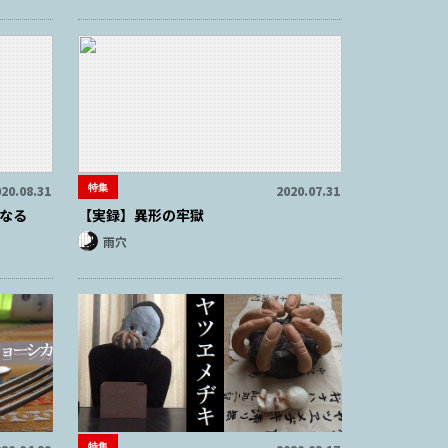
特集
20.08.31
2020.07.31
なる
【実録】異形の牢獄
雨穴
特集