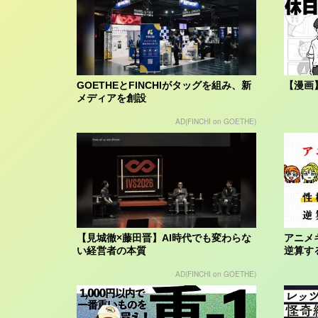
GOETHEとFINCHIがタッグを組み、新
【漫画
メディアを創設
AD(FINCHI on GOETHE)
【見城徹×藤田晋】AI時代でも変わらな
アニメ
い経営者の本質
逆算す
AD(FINCHI on GOETHE)