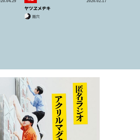
20.04.29
2020.02.17
ヤツヱメヂキ
雨穴