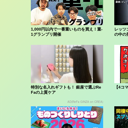
1,000円以内で一番重いものを買え！重-
レッツ
1グランプリ開催
の中の
特別な名入れギフトも！ 銀座で選ぶRe
【4コ
Faの上質ケア
AD(ReFa GINZA on CREA)