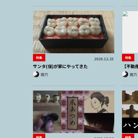
特集
特集
2020.12.25
サンタ(仮)が家にやってきた
【不動
雨穴
雨穴
特集
特集