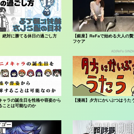
】絶対に勝てる休日の過ごし方
【銀座】ReFaで始める大人の
フケア
AD(ReFa GINZA
キャラの誕生日を性格や容姿から
【漫画】夕方にかいぶつはうた
ることは可能なのか