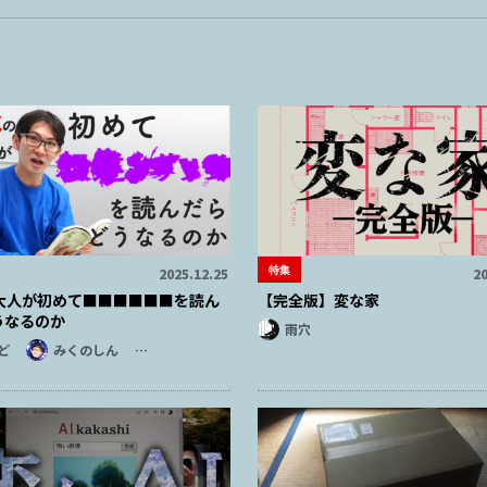
特集
2025.12.25
20
の大人が初めて■■■■■■を読ん
【完全版】変な家
うなるのか
雨穴
ど
みくのしん
…