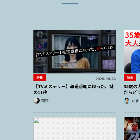
特集
特集
2026.04.24
【TVミステリー】報道番組に映った、謎
35歳
の11秒
だらど
雨穴
かま