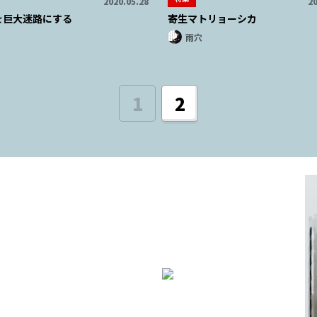
2020.05.28
20
を巨大迷路にする
寄生マトリョーシカ
雨穴
1
2