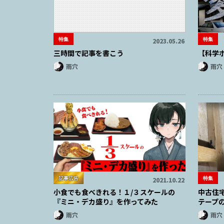
特集
特集
2023.05.26
三時間で記事を書こう
【科学
雨穴
雨穴
記事広告
特集
2021.10.22
小食でも食べきれる！１/３スケールの
中古住
『ミニ・デカ盛り』を作ってみた
テープ
雨穴
雨穴