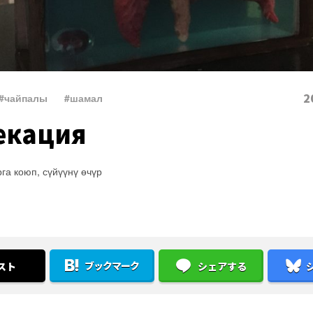
2
#чайпалы
、
#шамал
екация
га коюп, сүйүүнү өчүр
ブックマーク
スト
シェアする