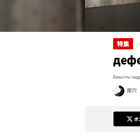
特集
деф
Бакытты кадр
雨穴
ポ