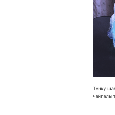
Түнкү ша
чайпалып 