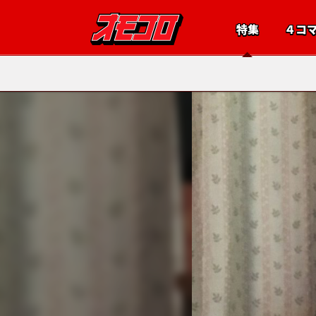
特集
４コ