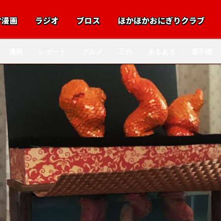
マ漫画
ラジオ
ブロス
ほかほかおにぎりクラブ
漫画
レポート
グルメ
工作
あるある
選手権