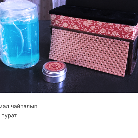
мал чайпалып

турат
