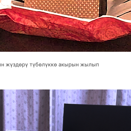
н жүздөрү түбөлүккө акырын жылып 