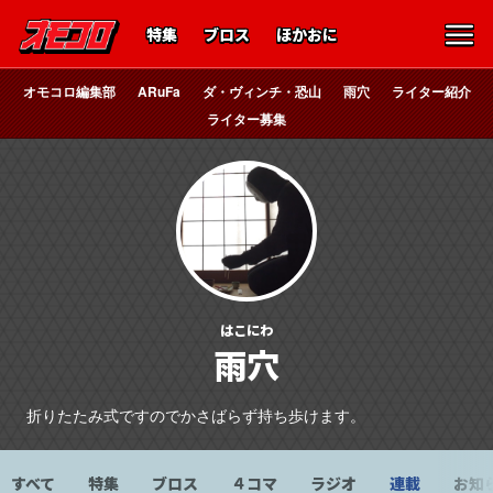
特集
ブロス
ほかおに
オモコロ編集部
ARuFa
ダ・ヴィンチ・恐山
雨穴
ライター紹介
ライター募集
はこにわ
雨穴
折りたたみ式ですのでかさばらず持ち歩けます。
すべて
特集
ブロス
４コマ
ラジオ
連載
お知