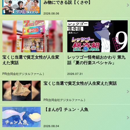
み物にできる説【くさや】
2026.08.06
宝くじ当選で貧乏女性が人生変
レッツゴー怪奇組おかわり 第九
えた実話
話「夏の行楽スペシャル」
PR(合同会社デジタルファーム )
2026.07.31
宝くじ当選で貧乏女性が人生変えた実話
PR(合同会社デジタルファーム )
【まんが】チュン・人魚
2026.08.04