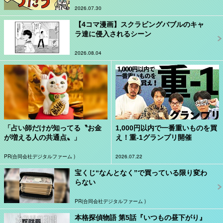
2026.07.30
【4コマ漫画】スクラビングバブルのキャ
ラ達に侵入されるシーン
2026.08.04
「占い師だけが知ってる〝お金
1,000円以内で一番重いものを買
が増える人の共通点〟」
え！重-1グランプリ開催
PR(合同会社デジタルファーム )
2026.07.22
宝くじ“なんとなく”で買っている限り変わ
らない
PR(合同会社デジタルファーム )
本格探偵物語 第5話『いつもの昼下がり』