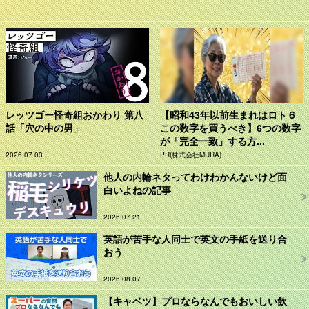
レッツゴー怪奇組おかわり 第八
【昭和43年以前生まれはロト６
話「穴の中の男」
この数字を買うべき】6つの数字
が「完全一致」する方...
2026.07.03
PR(株式会社MURA)
他人の内輪ネタってわけわかんないけど面
白いよねの記事
2026.07.21
英語が苦手な人同士で英文の手紙を送り合
おう
2026.08.07
【キャベツ】プロならなんでもおいしい飲