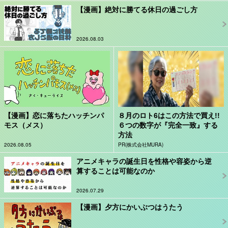
【漫画】絶対に勝てる休日の過ごし方
2026.08.03
【漫画】恋に落ちたハッチンパ
８月のロト6はこの方法で買え!!
モス（メス）
６つの数字が『完全一致』する
方法
2026.08.05
PR(株式会社MURA)
アニメキャラの誕生日を性格や容姿から逆
算することは可能なのか
2026.07.29
【漫画】夕方にかいぶつはうたう