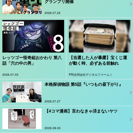
グランプリ開催
2026.07.22
レッツゴー怪奇組おかわり 第八
【当選した人が暴露】宝くじ運
話「穴の中の男」
が動く時、必ずある前触れ
2026.07.03
PR(合同会社デジタルファーム )
本格探偵物語 第5話『いつもの昼下がり』
2026.07.27
【4コマ漫画】言わなきゃ済まないヤツ
2026.08.03