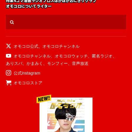
特集
4コマ漫画
ラジオ
ブロス
ほかほかおにぎりクラブ
オモコロについて
ライター
オモコロ公式
、
オモコロチャンネル
オモコロチャンネル
、
オモコロウォッチ
、
匿名ラジオ
、
ありスパ
、
かまみく
、
モンフィー
、
音声放送
公式instagram
オモコロストア