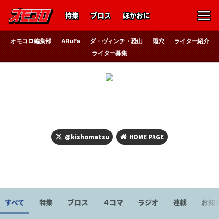
特集
ブロス
ほかおに
オモコロ編集部
ARuFa
ダ・ヴィンチ・恐山
雨穴
ライター紹介
ライター募集
貴方の吐き気を応援したい
マッハ・キショ松
@kishomatsu
HOME PAGE
キショい記事を専門にしています。基本的に服は着ませんか
ら、洗濯物も少なめです。
すべて
特集
ブロス
４コマ
ラジオ
連載
お知