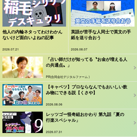
他人の内輪ネタってわけわかん
英語が苦手な人同士で英文の手
ないけど面白いよねの記事
紙を送り合おう
2026.07.21
2026.08.07
「占い師だけが知ってる〝お金が増える人
の共通点〟」
PR(合同会社デジタルファーム )
【キャベツ】プロならなんでもおいしい飲
み物にできる説【くさや】
2026.08.06
レッツゴー怪奇組おかわり 第九話「夏の
行楽スペシャル」
2026.07.31