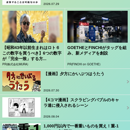
2026.07.29
【昭和43年以前生まれはロト６
GOETHEとFINCHIがタッグを組
この数字を買うべき】6つの数字
み、新メディアを創設
が「完全一致」する方...
PR(株式会社MURA)
PR(FINCHI on GOETHE)
【漫画】夕方にかいぶつはうたう
2026.07.30
【4コマ漫画】スクラビングバブルのキャ
ラ達に侵入されるシーン
2026.08.04
1,000円以内で一番重いものを買え！重-1