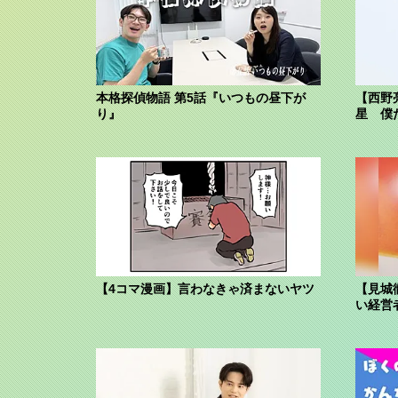
本格探偵物語 第5話『いつもの昼下が
【西野
り』
星 僕
【4コマ漫画】言わなきゃ済まないヤツ
【見城
い経営