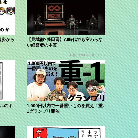
容姿から
【見城徹×藤田晋】AI時代でも変わらな
い経営者の本質
AD(FINCHI on GOETHE)
ブルのキ
1,000円以内で一番重いものを買え！重-
1グランプリ開催