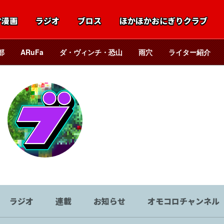
マ漫画
ラジオ
ブロス
ほかほかおにぎりクラブ
部
ARuFa
ダ・ヴィンチ・恐山
雨穴
ライター紹介
ブロス編集部
ラジオ
連載
お知らせ
オモコロチャンネル