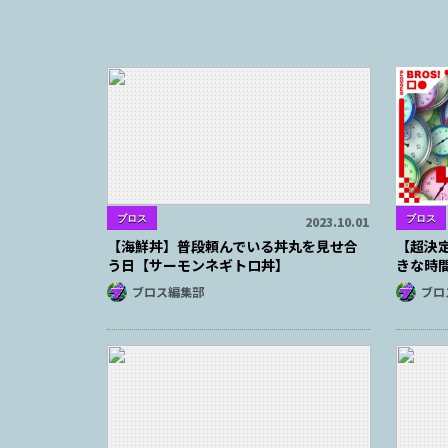
ブロス
ブロス
2023.10.01
【海鮮丼】普段頼んでいる丼丸を見せ合
【超決
う日【サーモンネギトロ丼】
きな時
ブロス編集部
ブロ