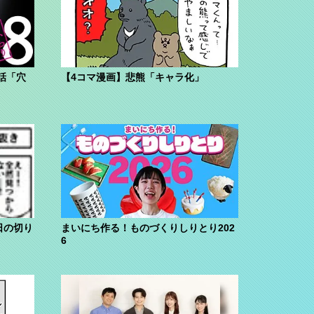
話「穴
【4コマ漫画】悲熊「キャラ化」
日の切り
まいにち作る！ものづくりしりとり202
6