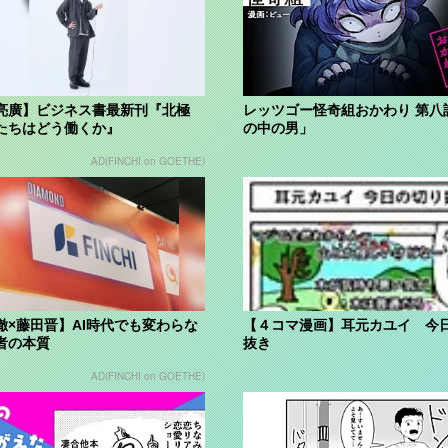
亮廣】ビジネス書最新刊『北極
レッツゴー怪奇組おかわり 第八
たちはどう働くか』
の中の男」
AD(FINCHI on GOETHE)
徹×藤田晋】AI時代でも変わらな
【４コマ漫画】耳元カユイ 今
者の本質
抜き
AD(FINCHI on GOETHE)