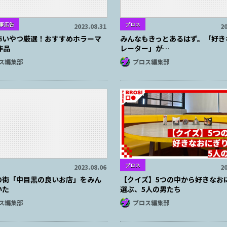
事広告
ブロス
2023.08.31
20
怖いやつ厳選！おすすめホラーマ
みんなもきっとあるはず。「好き
作品
レーター」が…
ス編集部
ブロス編集部
ブロス
2023.08.06
20
の街「中目黒の良いお店」をみん
【クイズ】5つの中から好きなお
いた
選ぶ、5人の男たち
ス編集部
ブロス編集部