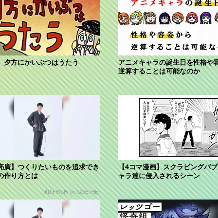
】夕方にかいぶつはうたう
アニメキャラの誕生日を性格や
逆算することは可能なのか
亮廣】つくりたいものを追求でき
【4コマ漫画】スクラビングバ
の作り方とは
ャラ達に侵入されるシーン
AD(FINCHI on GOETHE)