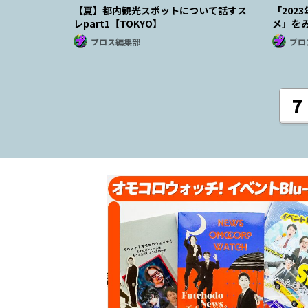
【夏】都内観光スポットについて話すス
「202
レpart1【TOKYO】
メ」を
ブロス編集部
ブロ
7