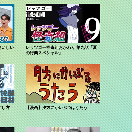
おいしい
レッツゴー怪奇組おかわり 第九話「夏
の行楽スペシャル」
ごし方
【漫画】夕方にかいぶつはうたう