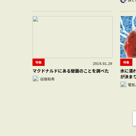
みく
特集
特集
2019.01.29
マクドナルドにある壁画のことを調べた
水に濡れ
が決ま
谷頭和希
電気