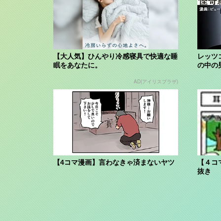
【大人気】ひんやり冷感寝具で快適な睡
レッツ
眠をあなたに。
の中の
AD(アイリスプラザ)
【4コマ漫画】言わなきゃ済まないヤツ
【４コ
抜き