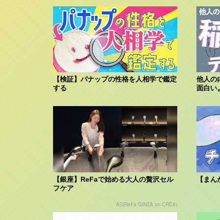
【検証】パナップの性格を人相学で鑑定
他人の
する
面白い
【銀座】ReFaで始める大人の贅沢セル
【まん
フケア
AD(ReFa GINZA on CREA)