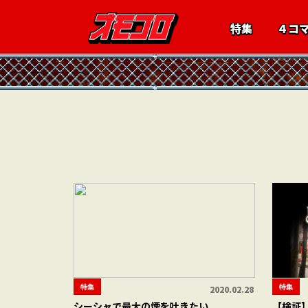
特集
４コ
特集
特集
2020.02.28
シーシャで最大の煙を吐きたい
【検証