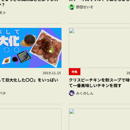
か？
野田せいぞ
モト
特集
2019.11.15
20
して巨大化した〇〇」をいっぱい
クリスピーチキンを粉スープで味
て一番美味しいチキンを探す
バチ
みくのしん