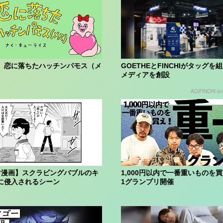
】恋に落ちたハッチンパモス（メ
GOETHEとFINCHIがタッグを
メディアを創設
AD(FINCHI o
マ漫画】スクラビングバブルのキ
1,000円以内で一番重いものを買
に侵入されるシーン
1グランプリ開催