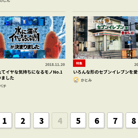
のしん
特集
2018.11.20
20
てイヤな気持ちになるモノNo.1
いろんな形のセブンイレブンを愛
りました
かとみ
バチ
1
2
3
4
5
6
7
8