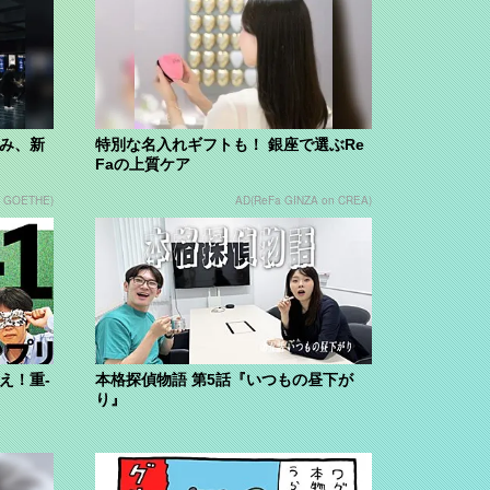
組み、新
特別な名入れギフトも！ 銀座で選ぶRe
Faの上質ケア
n GOETHE)
AD(ReFa GINZA on CREA)
え！重-
本格探偵物語 第5話『いつもの昼下が
り』