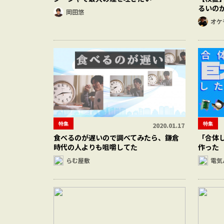
るいの
岡田悠
オケ
特集
特集
2020.01.17
食べるのが遅いので調べてみたら、鎌倉
「合体
時代の人よりも咀嚼してた
作った
らむ屋敷
電気