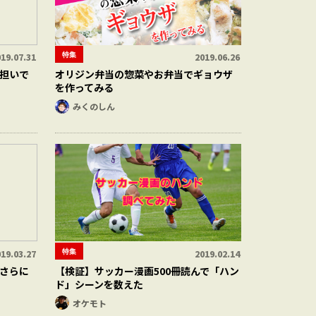
特集
19.07.31
2019.06.26
担いで
オリジン弁当の惣菜やお弁当でギョウザ
を作ってみる
みくのしん
特集
19.03.27
2019.02.14
さらに
【検証】サッカー漫画500冊読んで「ハン
ド」シーンを数えた
オケモト