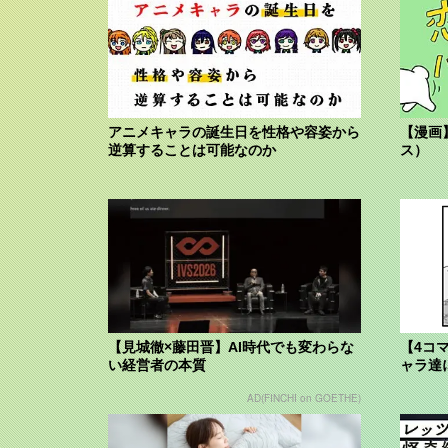
アニメキャラの誕生日を性格や容姿から
【漫画
逆算することは可能なのか
ス）
【見城徹×藤田晋】AI時代でも変わらな
【4コ
い経営者の本質
ャラ達
AD(FINCHI on GOETHE)