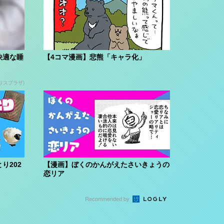
快適な睡
【4コマ漫画】悲熊「キャラ化」
リスプラザ)
り202
【漫画】ぼくのかんがえたさいきょうの
恋リア
Recommended by