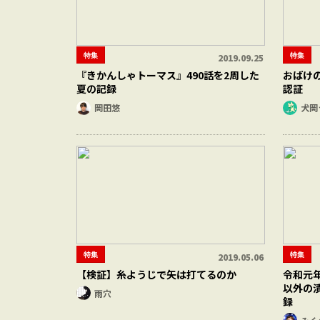
特集
特集
2019.09.25
『きかんしゃトーマス』490話を2周した
おばけ
夏の記録
認証
岡田悠
犬岡
特集
特集
2019.05.06
【検証】糸ようじで矢は打てるのか
令和元
以外の
雨穴
録