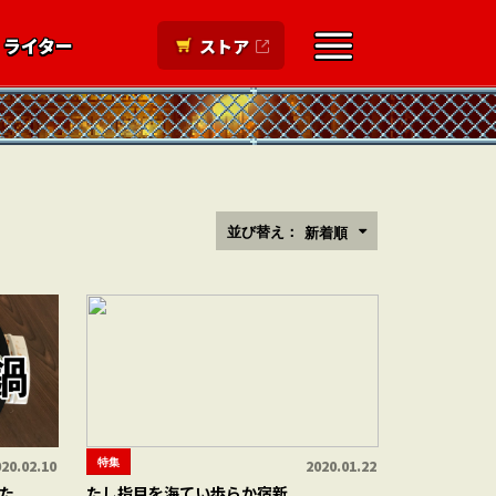
ライター
ストア
並び替え：
新着順
特集
20.02.10
2020.01.22
た
たし指目を海てい歩らか宿新