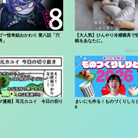
ゴー怪奇組おかわり 第八話「穴
【大人気】ひんやり冷感寝具で
男」
眠をあなたに。
AD(アイ
マ漫画】耳元カユイ 今日の切り
まいにち作る！ものづくりしりと
6