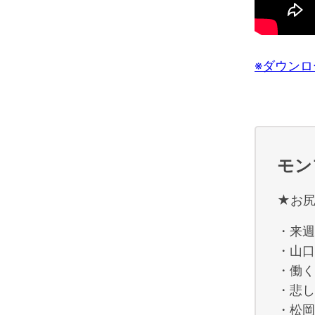
※ダウン
モン
★お
・来週
・山口
・働く
・悲し
・松岡