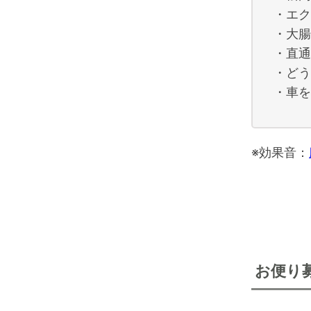
・エク
・大腸
・直通
・どう
・車を
※効果音：
お便り