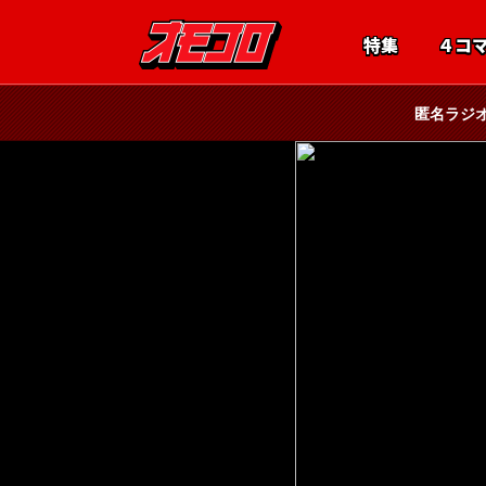
特集
４コ
匿名ラジ