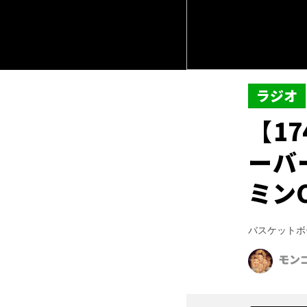
ラジオ
【1
ーバ
ミン
バスケットボ
モン