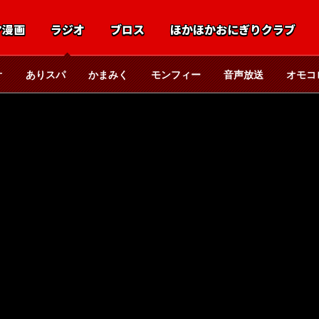
マ漫画
ラジオ
ブロス
ほかほかおにぎりクラブ
オ
ありスパ
かまみく
モンフィー
音声放送
オモコ