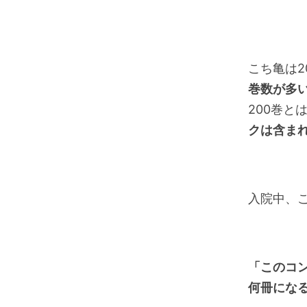
こち亀は2
巻数が多
200巻
クは含ま
入院中、
「このコ
何冊にな