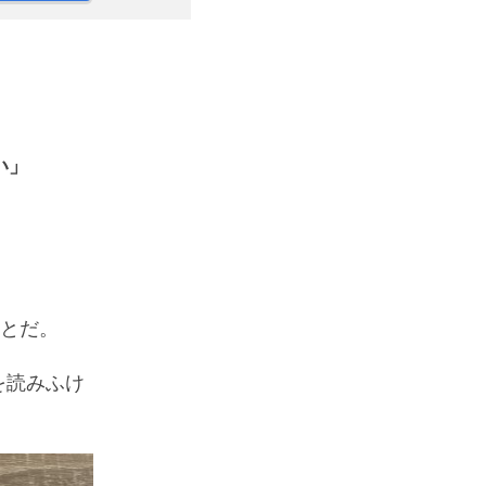
い」
ことだ。
を読みふけ