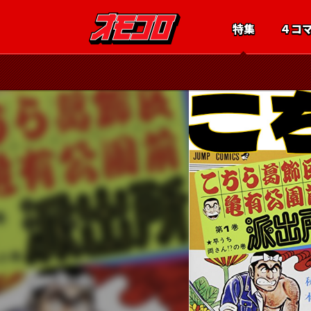
特集
４コ