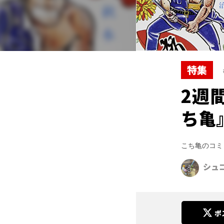
特集
2週
ち亀
こち亀のコミ
シュ
ポ