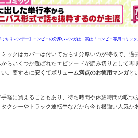
がっちりマンデー】コンビニの分厚いマンガは、実は「コンビニ専用コミック
コミックはカバーは付いておらず分厚いのが特徴で、過
本からいくつか選ばれたエピソードが読み切りとして再
多い。要するに
安くてボリューム満点のお徳用マンガ
と
。
で手軽に買えることもあり、待ち時間や休憩時間の暇つ
、タクシーやトラック運転手などから今も根強い人気が