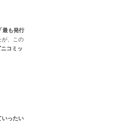
「最も発行
たが、この
ビニコミッ
。
ていったい