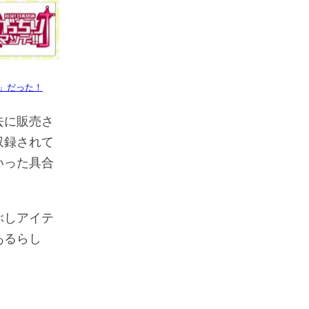
」だった！
去に販売さ
収録されて
いった具合
ぶしアイテ
あるらし