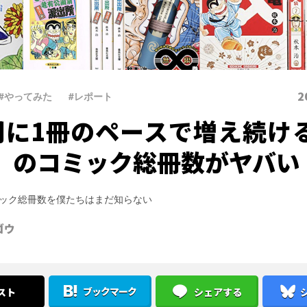
2
#やってみた
、
#レポート
間に1冊のペースで増え続け
』のコミック総冊数がヤバい
ック総冊数を僕たちはまだ知らない
ゴウ
ブックマーク
スト
シェアする