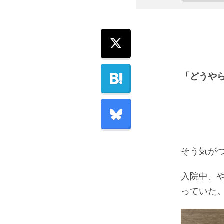
「どうや
そう気が
入院中、
っていた