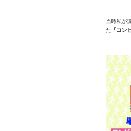
当時私が
た
「コン