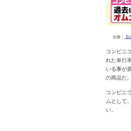
出典：
【
コンビニ
れた単行
いる事が
の商品だ
コンビニ
ムとして
い。