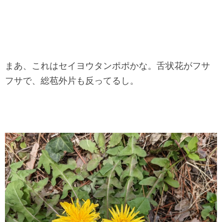
まあ、これはセイヨウタンポポかな。舌状花がフサ
フサで、総苞外片も反ってるし。