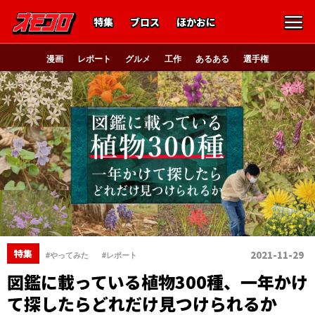
特集
ブロス
ほかおに
漫画
レポート
グルメ
工作
あるある
選手権
、
特集
2021-11-29
#やってみた
#レポート
図鑑に載っている植物300種、一年かけ
て探したらどれだけ見つけられるか