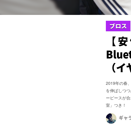
ブロス
【安
Bl
（イ
2019年の春
を伸ばしつつ
ーピースが合
室」つき！
ギャ