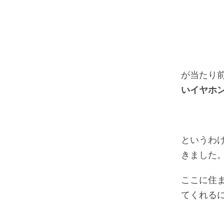
が当たり
いイヤホ
というわ
きました
ここに住
てくれる