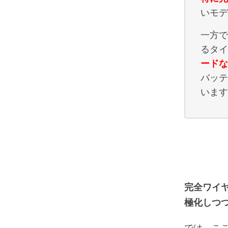
いモデ
一方で
るタイ
ードな
バッテ
います
完全ワイ
極化しつ
では、こ