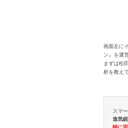
画面左に
ン』を運
まずは松田
析を教え
スマー
進気鋭
特に完