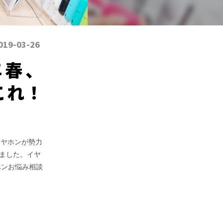
019-03-26
年春、
これ！
hイヤホンが勢力
ました。イヤ
ホンお悩み相談