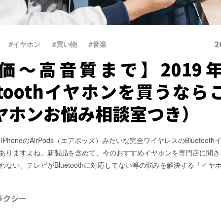
2
#イヤホン
、
#買い物
、
#音楽
価～高音質まで】2019
uetoothイヤホンを買うなら
ヤホンお悩み相談室つき）
、iPhoneのAirPods（エアポッズ）みたいな完全ワイヤレスのBluetoot
ありますよね。新製品を含めて、今のおすすめイヤホンを専門店に聞き
わない、テレビがBluetoothに対応してない等の悩みを解決する「イヤ
ラクシー