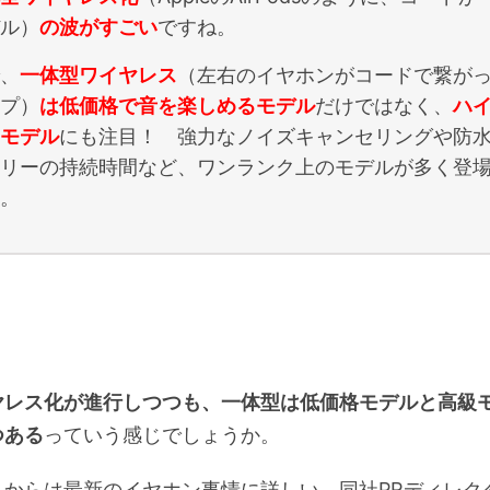
ル）
の波がすごい
ですね。
、
一体型ワイヤレス
（左右のイヤホンがコードで繋が
プ）
は低価格で音を楽しめる
モデル
だけではなく、
ハ
モデル
にも注目！ 強力なノイズキャンセリングや防
リーの持続時間など、ワンランク上のモデルが多く登
。
ヤレス化が進行しつつも、一体型は低価格モデルと高級
つある
っていう感じでしょうか。
こからは最新のイヤホン事情に詳しい、同社PRディレク