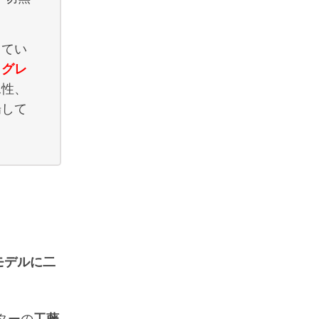
ってい
イグレ
水性、
場して
モデルに二
ターの
工藤