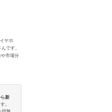
イヤホ
さんです。
向や市場分
から新
ます。
が一切無