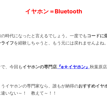
イヤホン＝Bluetooth
前の時代になったと言えるでしょう。一度でも
コードに
ンライフ
を経験しちゃうと、もう元には戻れませんよね
けで、今回も
イヤホンの専門店
『e☆イヤホン』
秋葉原店
。
まうイヤホンの専門家なら、誰もが納得の
おすすめイヤ
に違いない～！ 教えて～！！