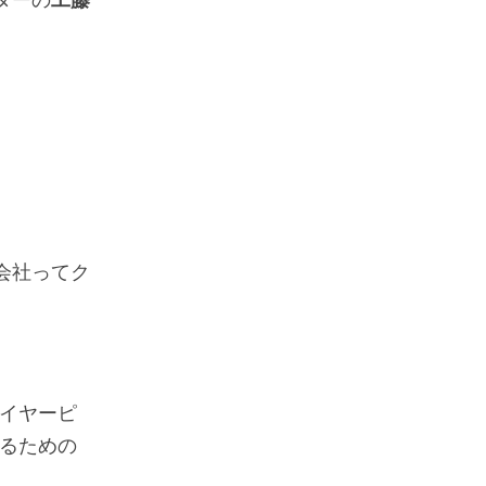
会社ってク
（イヤーピ
するための