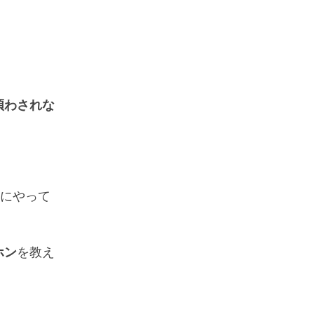
煩わされな
。
にやって
ホン
を教え