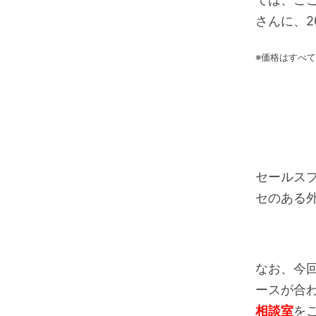
さんに、2
※価格はすべて
セールス
セのある
なお、今回
ースが合わ
相談室
を