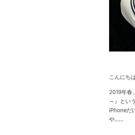
こんにち
2019年
～』とい
iPhon
や……