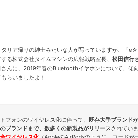
イタリア帰りの紳士みたいな人が写っていますが、『e☆
営する株式会社タイムマシンの広報戦略室長、
松田信行
さんに、2019年春のBluetoothイヤホンについて、傾
てもらいましたよ！
トフォンのワイヤレス化に伴って、
既存大手ブランド
のブランドまで、数多くの新製品がリリース
されてい
全ワイヤレス化
（AppleのAirPodsのように、コード