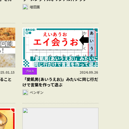
増田薫
ブロス
25.01.15
2024.09.26
ること
「愛飢男(あいうえお)」みたいに同じ行だ
けで言葉を作って遊ぶ
ペンギン