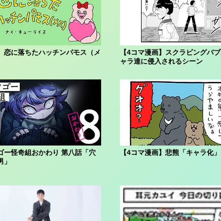
】恋に落ちたハッチンパモス（メ
【4コマ漫画】スクラビングバ
ャラ達に侵入されるシーン
ゴー怪奇組おかわり 第八話「穴
【4コマ漫画】悲熊「キャラ化」
男」