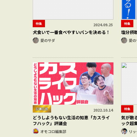
特集
特集
2024.09.25
犬食いで一番食べやすいパンを決める！
塩分摂
愛のサダ
愛の
記事広告
特集
2022.10.14
どうしようもない生活の知恵「カスライ
気が散る
フハック」評議会
ック超
オモコロ編集部
リッ