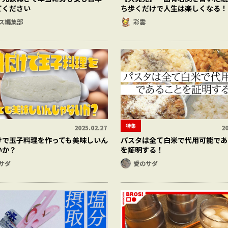
てください
ち歩くだけで人生は楽しくなる！
ス編集部
彩雲
特集
2025.02.27
20
けで玉子料理を作っても美味しいん
パスタは全て白米で代用可能であ
いか？
を証明する！
サダ
愛のサダ