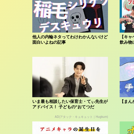
他人の内輪ネタってわけわかんないけど
【キャ
面白いよねの記事
飲み物
いま最も相談したい保育士・てぃ先生が
【まん
アドバイス！ 子どもの“おてつだ
い”に、どん...
AD(アタック・キュキュット｜Hugkum)