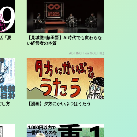
話「夏
【見城徹×藤田晋】AI時代でも変わらな
い経営者の本質
AD(FINCHI on GOETHE)
ごし方
【漫画】夕方にかいぶつはうたう