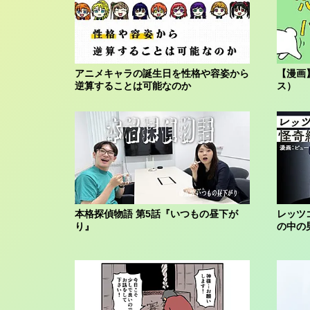
アニメキャラの誕生日を性格や容姿から
【漫画
逆算することは可能なのか
ス）
本格探偵物語 第5話『いつもの昼下が
レッツ
り』
の中の