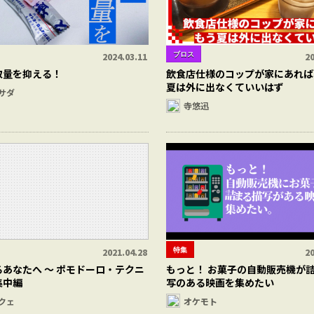
ブロス
2024.03.11
20
取量を抑える！
飲食店仕様のコップが家にあれば
夏は外に出なくていいはず
サダ
寺悠迅
特集
2021.04.28
20
あなたへ 〜 ポモドーロ・テクニ
もっと！ お菓子の自動販売機が
集中編
写のある映画を集めたい
クェ
オケモト