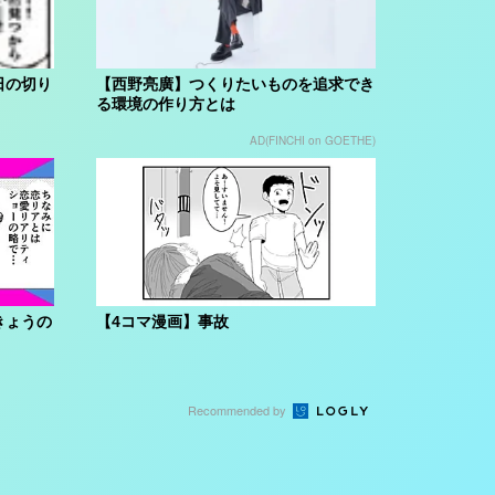
日の切り
【西野亮廣】つくりたいものを追求でき
る環境の作り方とは
AD(FINCHI on GOETHE)
きょうの
【4コマ漫画】事故
Recommended by