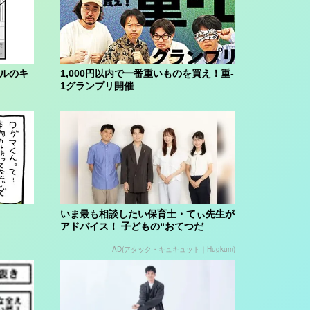
ブルのキ
1,000円以内で一番重いものを買え！重-
1グランプリ開催
いま最も相談したい保育士・てぃ先生が
アドバイス！ 子どもの“おてつだ
い”に、どん...
AD(アタック・キュキュット｜Hugkum)