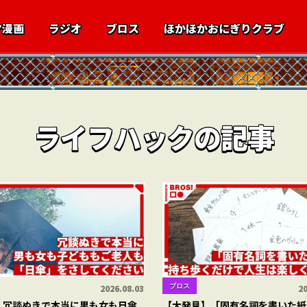
マ漫画
ラジオ
ブロス
ほかほかおにぎりクラブ
ライフハックの記事
ブロス
2026.08.03
20
】冗談ぬきで本当に男も女も日傘
【大発見】「固有名詞を書いた紙