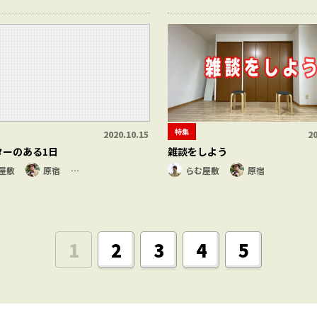
特集
2020.10.15
20
ターのある1日
雑談をしよう
屋敷
原宿
…
らむ屋敷
原宿
1
2
3
4
5