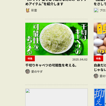
めアイテム”を紹介します
をさし
彩雲
ブロ
特集
特集
2025.04.02
千切りキャベツの可能性を考える。
白身だ
じゃな
愛のサダ
愛の