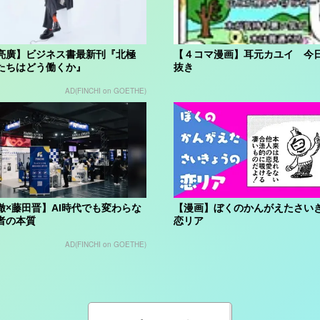
亮廣】ビジネス書最新刊『北極
【４コマ漫画】耳元カユイ 今
たちはどう働くか』
抜き
AD(FINCHI on GOETHE)
徹×藤田晋】AI時代でも変わらな
【漫画】ぼくのかんがえたさい
者の本質
恋リア
AD(FINCHI on GOETHE)