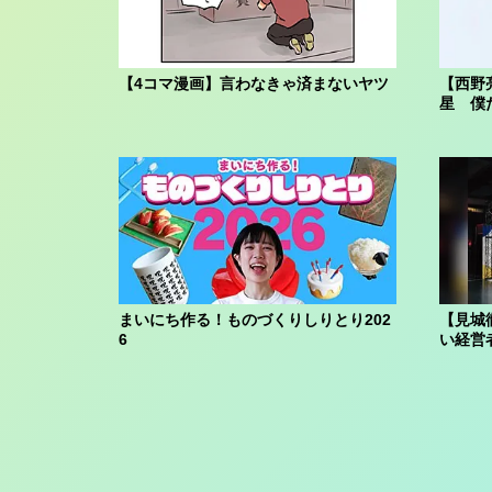
【4コマ漫画】言わなきゃ済まないヤツ
【西野
星 僕
まいにち作る！ものづくりしりとり202
【見城
6
い経営