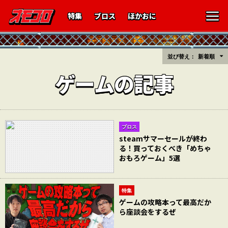
特集
ブロス
ほかおに
並び替え：
新着順
ゲームの記事
ブロス
steamサマーセールが終わ
る！買っておくべき「めちゃ
おもろゲーム」5選
特集
ゲームの攻略本って最高だか
ら座談会をするぜ