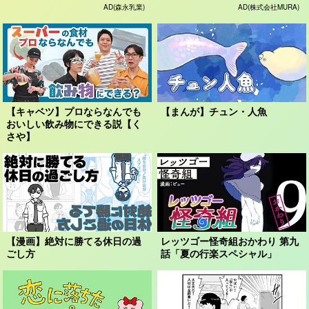
AD(森永乳業)
AD(株式会社MURA)
【キャベツ】プロならなんでも
【まんが】チュン・人魚
おいしい飲み物にできる説【く
さや】
【漫画】絶対に勝てる休日の過
レッツゴー怪奇組おかわり 第九
ごし方
話「夏の行楽スペシャル」