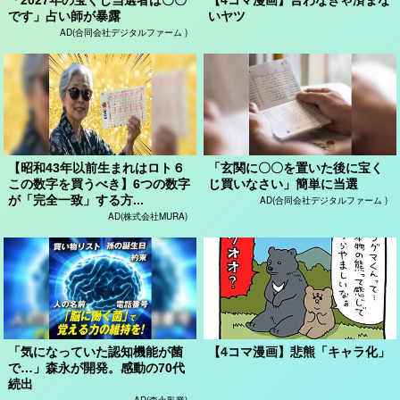
です」占い師が暴露
いヤツ
AD(合同会社デジタルファーム )
【昭和43年以前生まれはロト６
「玄関に〇〇を置いた後に宝く
この数字を買うべき】6つの数字
じ買いなさい」簡単に当選
が「完全一致」する方...
AD(合同会社デジタルファーム )
AD(株式会社MURA)
「気になっていた認知機能が菌
【4コマ漫画】悲熊「キャラ化」
で…」森永が開発。感動の70代
続出
AD(森永乳業)