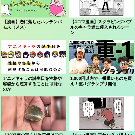
【漫画】恋に落ちたハッチンパ
【4コマ漫画】スクラビングバブ
モス（メス）
ルのキャラ達に侵入されるシー
ン
アニメキャラの誕生日を性格や
1,000円以内で一番重いものを買
容姿から逆算することは可能な
え！重-1グランプリ開催
のか
「2027年の宝くじ当選者は〇〇
【4コマ漫画】言わなきゃ済まな