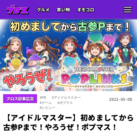
グルメ
買い物
オモコロ
、
、
#PR
#アイドルマスター
ブロス記事広告
2021-03-08
、
、
#ゲーム
#ポプマス
#レビュー
【アイドルマスター】初めましてから
古参Pまで！やろうぜ！ポプマス！