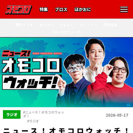
特集
ブロス
ほかおに
匿名ラジオ
ありスパ
かまみく
モンフィー
音声放送
オモコロウォッチ
#ニュース！オモコロウォッ
ラジオ
2026-05-17
チ！
、
#ラジオ
ニュース！オモコロウォッチ！