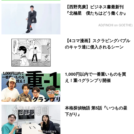
【西野亮廣】ビジネス書最新刊
『北極星 僕たちはどう働くか』
AD(FINCHI on GOETHE)
【4コマ漫画】スクラビングバブル
のキャラ達に侵入されるシーン
1,000円以内で一番重いものを買
え！重-1グランプリ開催
本格探偵物語 第5話『いつもの昼
下がり』