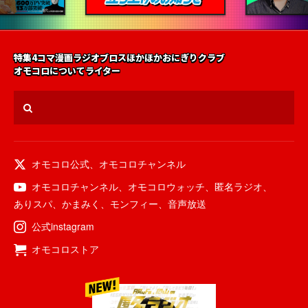
特集
4コマ漫画
ラジオ
ブロス
ほかほかおにぎりクラブ
オモコロについて
ライター
オモコロ公式
、
オモコロチャンネル
オモコロチャンネル
、
オモコロウォッチ
、
匿名ラジオ
、
ありスパ
、
かまみく
、
モンフィー
、
音声放送
公式instagram
オモコロストア