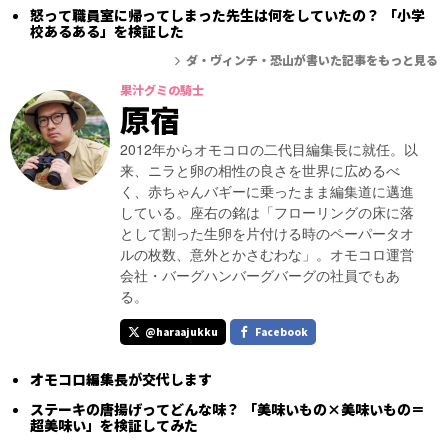
怒って職員室に帰ってしまった先生は何をしていたの？ 「小学
校あるある」を検証した
ダ・ヴィンチ・恐山が書いた記事をもっと見る
果汁グミの騎士
原宿
2012年からオモコロの二代目編集長に就任。以
来、ニラと卵の相性の良さを世界に広めるべ
く、赤ちゃんバギーに乗ったまま編集道に邁進
している。座右の銘は「フローリングの床に落
として割った生卵を片付ける時のペーパータオ
ルの枚数、意外とかさむわな」。オモコロ運営
会社・バーグハンバーグバーグの社員でもあ
る。
@haraajukku
Facebook
オモコロ編集長が交代します
ステーキの唐揚げってどんな味？ 「美味いもの×美味いもの＝
超美味い」を検証してみた