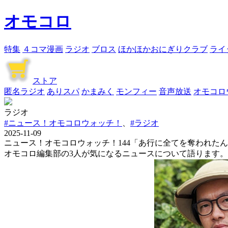
オモコロ
特集
４コマ漫画
ラジオ
ブロス
ほかほかおにぎりクラブ
ライ
ストア
匿名ラジオ
ありスパ
かまみく
モンフィー
音声放送
オモコロ
ラジオ
#ニュース！オモコロウォッチ！
、
#ラジオ
2025-11-09
ニュース！オモコロウォッチ！144「あ行に全てを奪われた
オモコロ編集部の3人が気になるニュースについて語ります