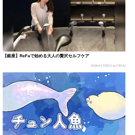
【銀座】ReFaで始める大人の贅沢セルフケア
AD(ReFa GINZA on CREA)