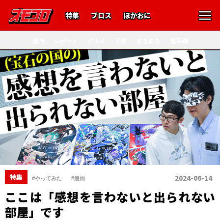
特集
ブロス
ほかおに
漫画
レポート
グルメ
工作
あるある
選手権
、
特集
2024-06-14
#やってみた
#漫画
ここは「感想を言わないと出られない
部屋」です