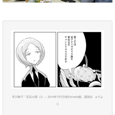
市川春子『宝石の国（2）』2014年1月1日発行kindle版、講談社 p.11
よ
り