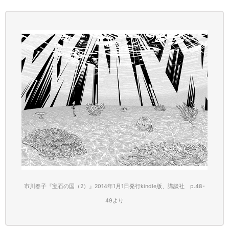
市川春子『宝石の国（2）』2014年1月1日発行kindle版、講談社 p.48-
49
より