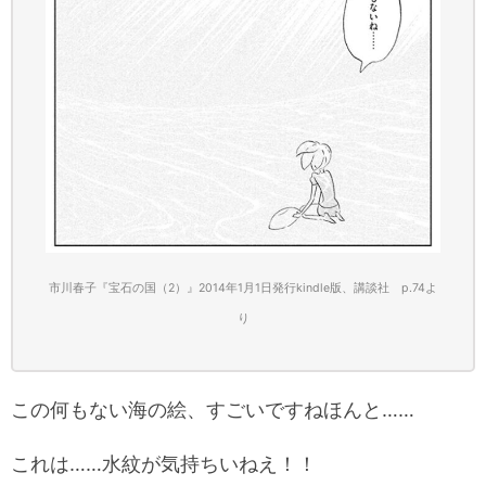
市川春子『宝石の国（2）』2014年1月1日発行kindle版、講談社 p.74
よ
り
この何もない海の絵、すごいですねほんと……
これは……水紋が気持ちいねえ！！