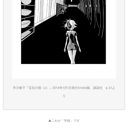
市川春子『宝石の国（2）』2014年1月1日発行kindle版、講談社 p.31
よ
り
▲これが「学校」です