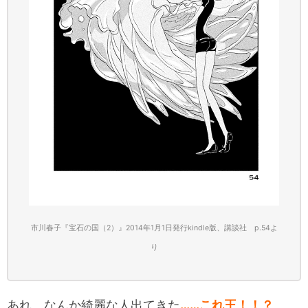
市川春子『宝石の国（2）』2014年1月1日発行kindle版、講談社 p.54
よ
り
あれ、なんか綺麗な人出てきた
……これ王！！？