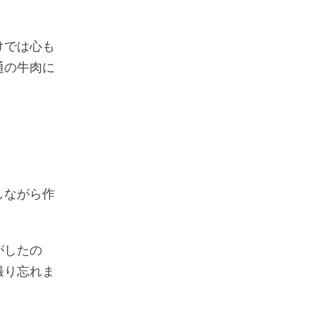
けでは心も
通の牛肉に
しながら作
がしたの
撮り忘れま