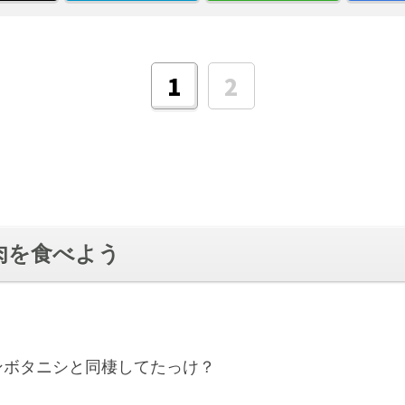
1
2
肉を食べよう
ンボタニシと同棲してたっけ？