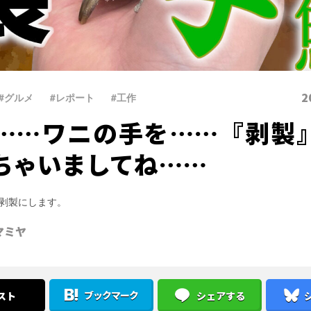
2
#グルメ
、
#レポート
、
#工作
……ワニの手を……『剥製
ちゃいましてね……
剥製にします。
マミヤ
ブックマーク
スト
シェアする