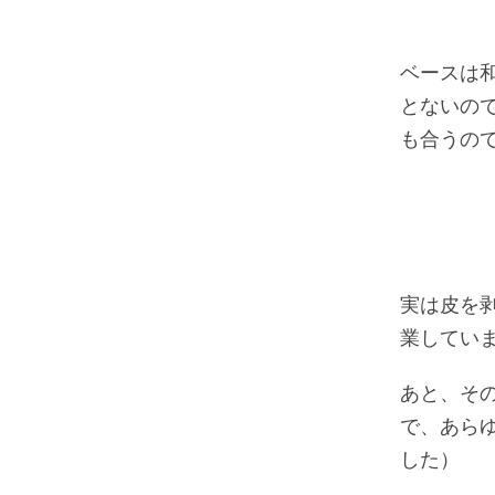
ベースは
とないの
も合うの
実は皮を
業してい
あと、そ
で、あら
した）