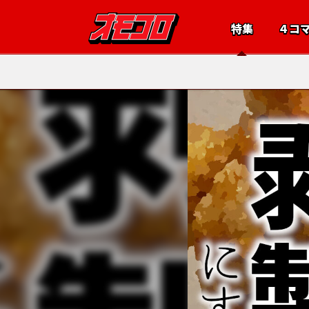
特集
４コ