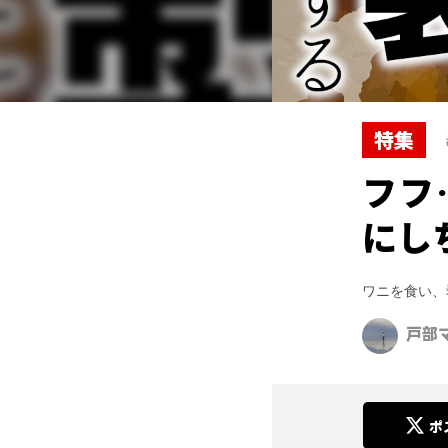
特集
フフ
にし
ワニを食い、
戸部
ポ