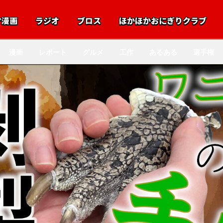
マ漫画
ラジオ
ブロス
ほかほかおにぎりクラブ
漫画
レポート
グルメ
工作
あるある
選手権