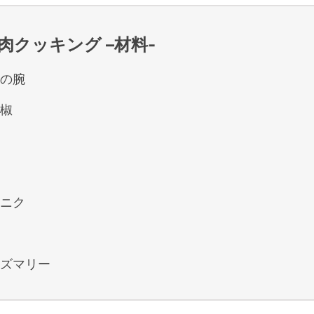
肉クッキング –
材料-
の腕
椒
ニク
ズマリー