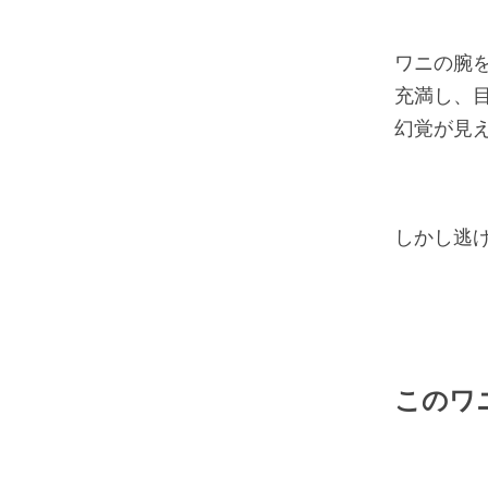
ワニの腕
充満し、
幻覚が見
しかし逃
このワ