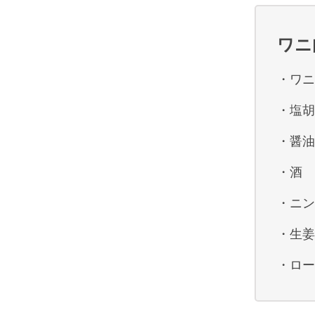
ワニ
・ワニ
・塩胡
・醤油
・酒
・ニン
・生姜
・ロー