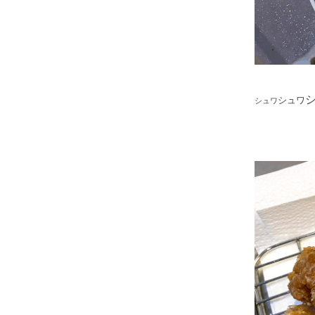
シュワ
シュ
ワ