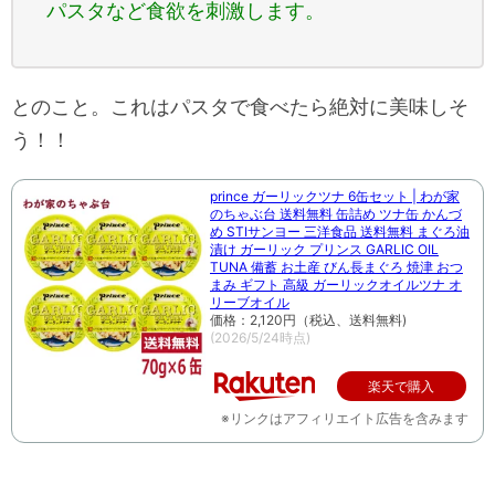
パスタなど食欲を刺激します。
とのこと。これはパスタで食べたら絶対に美味しそ
う！！
prince ガーリックツナ 6缶セット | わが家
のちゃぶ台 送料無料 缶詰め ツナ缶 かんづ
め STIサンヨー 三洋食品 送料無料 まぐろ油
漬け ガーリック プリンス GARLIC OIL
TUNA 備蓄 お土産 びん長まぐろ 焼津 おつ
まみ ギフト 高級 ガーリックオイルツナ オ
リーブオイル
価格：2,120円（税込、送料無料)
(2026/5/24時点)
楽天で購入
※リンクはアフィリエイト広告を含みます