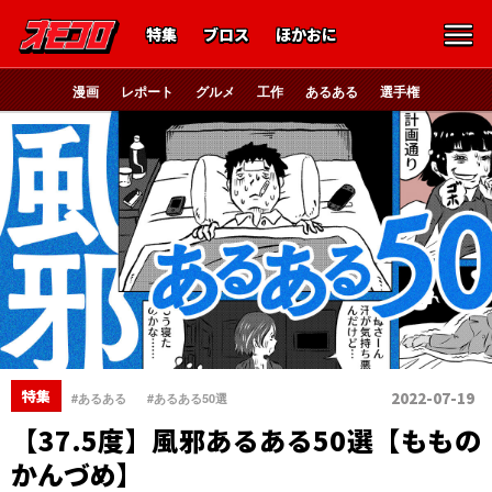
特集
ブロス
ほかおに
漫画
レポート
グルメ
工作
あるある
選手権
、
特集
2022-07-19
#あるある
#あるある50選
【37.5度】風邪あるある50選【ももの
かんづめ】