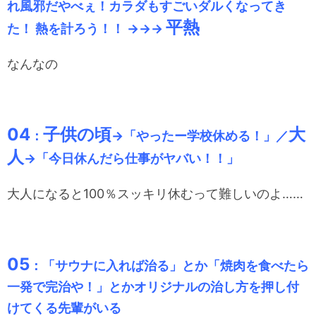
れ風邪だやべぇ！カラダもすごいダルくなってき
平熱
た！ 熱を計ろう！！ →→→
なんなの
04
子供の頃
大
：
→「やったー学校休める！」／
人
→「今日休んだら仕事がヤバい！！」
大人になると100％スッキリ休むって難しいのよ……
05
：「サウナに入れば治る」とか「焼肉を食べたら
一発で完治や！」とかオリジナルの治し方を押し付
けてくる先輩がいる